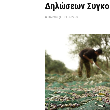
Δηλώσεων Συγκο
Inveria.gr
30.9.25