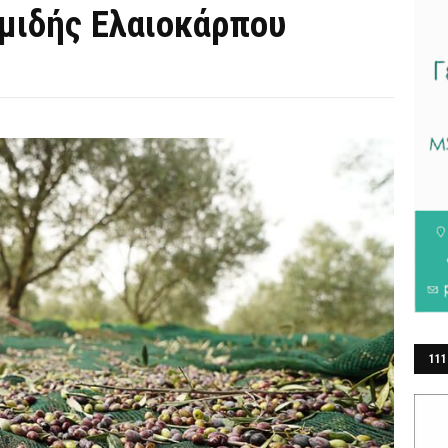
μιδής Ελαιοκάρπου
111
ΕΡ