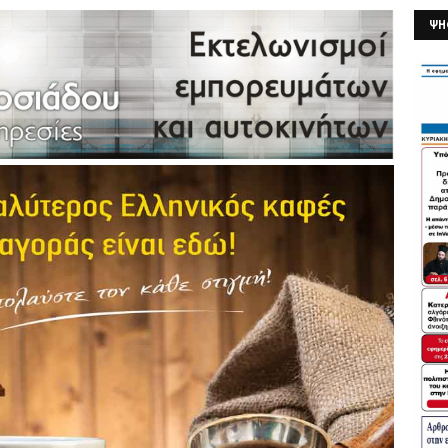
ΨΗ
26/