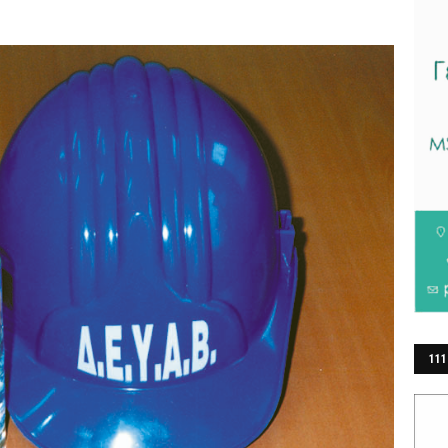
111
ΕΡ