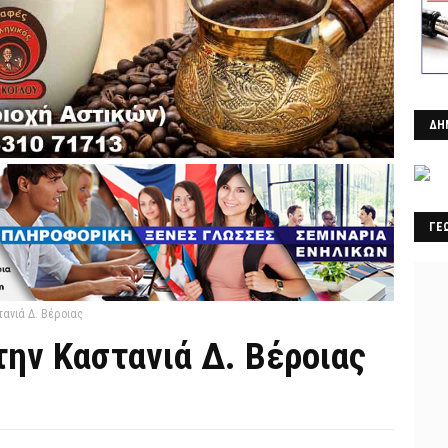
ΔΗ
ΓΕ
τανιά Δ. Βέροιας
την Καστανιά Δ. Βέροιας