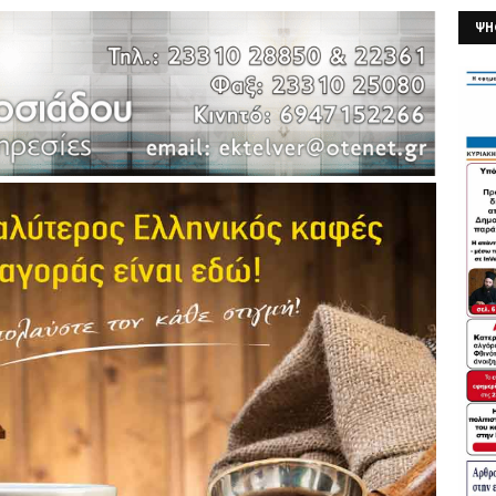
ΨΗ
26/