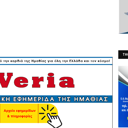
THO
(Φ