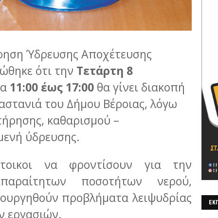
ίρηση Ύδρευσης Αποχέτευσης
νώθηκε ότι την
Τετάρτη 8
ρα
11:00 έως 17:00
θα γίνει διακοπή
αστανιά του Δήμου Βέροιας, λόγω
τήρησης, καθαρισμού –
μενή ύδρευσης.
άτοικοι να φροντίσουν για την
παραίτητων ποσοτήτων νερού,
ιουργηθούν προβλήματα λειψυδρίας
ΕΚΠ
ν εργασιών.