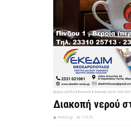
Αρχική σελίδα
Κοινωνία
Διακοπή νερού στην Κασ
Διακοπή νερού σ
Inveria.gr
7.10.25