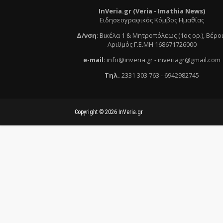
InVeria.gr (Veria -
Ι
mathia News)
Ειδησεογραφικός Κόμβος Ημαθίας
Δ/νση
:
Βικέλα 1 & Μητροπόλεως (1ος ορ.)
, Βέρο
Αριθμός Γ.Ε.ΜΗ 168671726000
e
-mail
:
info@inveria.gr
- i
nveriagr@gmail.com
Τηλ
.
2331 303 763
-
6942982745
Copyright ©
2026
InVeria.gr