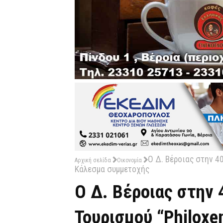
Ο Δ. Βέροιας στην 40
Αρχική σελίδα
Οικονομία
Κάλεσμα συμμετοχής
Ο Δ. Βέροιας στην
Τουρισμού “Philoxe