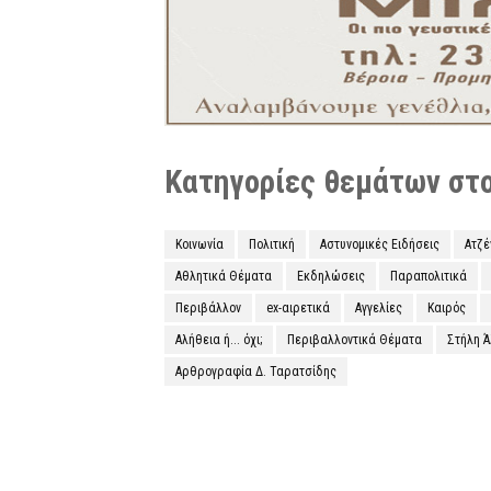
Κατηγορίες θεμάτων στο 
Κοινωνία
Πολιτική
Αστυνομικές Ειδήσεις
Ατζ
Αθλητικά Θέματα
Εκδηλώσεις
Παραπολιτικά
Περιβάλλον
ex-αιρετικά
Αγγελίες
Καιρός
Αλήθεια ή... όχι;
Περιβαλλοντικά Θέματα
Στήλη 
Αρθρογραφία Δ. Ταρατσίδης