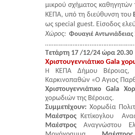
μικρού σχήματος καθηγητών 
ΚΕΠΑ, υπό τη διεύθυνση του
ως special guest.
Ε
ίσοδος ελε
Χώρος:
Φουαγιέ Αντωνιάδειας 
………………………..……………………
Τετάρτη 17 /12/24 ώρα 20.30
Χριστουγεννιάτικο Gala χο
ΚΕΠΑ Δήμου Βέροιας, 
Η
Καρκινοπαθών «Ο Άγιος Παρθ
Χριστουγεννιάτικο Gala Χο
χορωδιών της Βέροιας.
Συμμετέχουν:
Χορωδία Πολιτ
Μαέστρος
Κετίκογλου Αναστ
Μαέστρος
Αναγνώστου Ελέ
Μονόγραμμα,
Μαέστρος