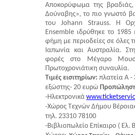
Αποκορύφωμα της βραδιάς, 
Δούναβης», το πιο γνωστό β
του Johann Strauss. Η Ορ
Ensemble ιδρύθηκε το 1985 
φήμη με περιοδείες σε όλες τ
Ιαπωνία και Αυστραλία. Στ
φορές στο Μέγαρο Μουσι
Πρωτοχρονιάτικη συναυλία.
Τιμές εισιτηρίων:
πλατεία Α -
εξώστης- 20 ευρώ
Προπώληση
-Ηλεκτρονικά
www.ticketservic
-Χώρος Τεχνών Δήμου Βέροιας
τηλ. 23310 78100
-Βιβλιοπωλείο Επίκαιρο ( Ελ. 