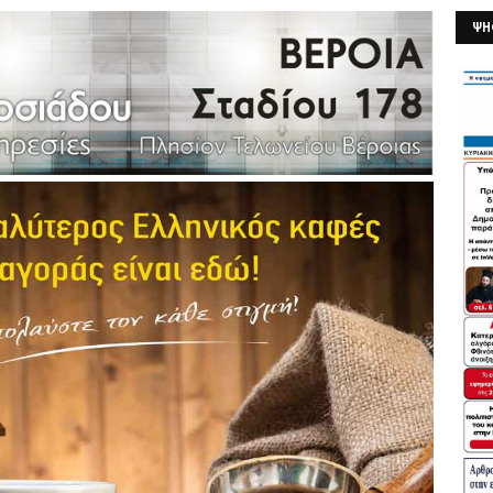
ΨΗ
26/