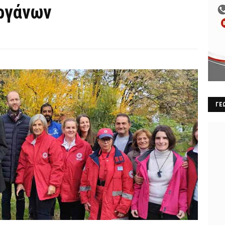
ργάνων
ΓΕ