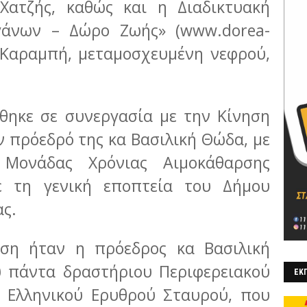
Χατζής, καθώς και η Διαδικτυακή
γάνων – Δώρο Ζωής» (www.dorea-
α Καραμπή, μεταμοσχευμένη νεφρού,
θηκε σε συνεργασία με την Κίνηση
ν πρόεδρό της κα Βασιλική Θώδα, με
 Μονάδας Χρόνιας Αιμοκάθαρσης
με τη γενική εποπτεία του Δήμου
ς.
ση ήταν η πρόεδρος κα Βασιλική
υ πάντα δραστήριου Περιφερειακού
ΕΚΠ
 Ελληνικού Ερυθρού Σταυρού, που