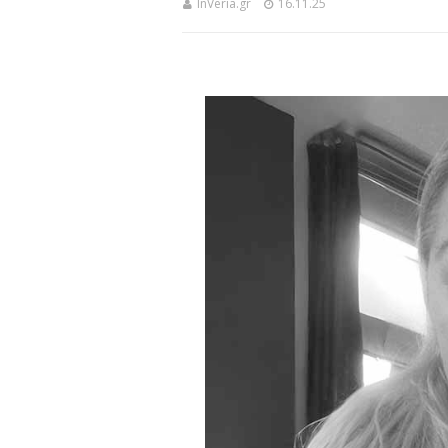
InVeria.gr
16.11.25