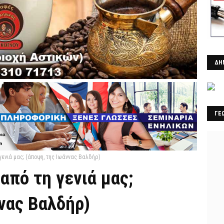
ΔΗ
ΓΕ
 γενιά μας; (άποψη, της Ιωάννας Βαλδήρ)
 από τη γενιά μας;
νας Βαλδήρ)