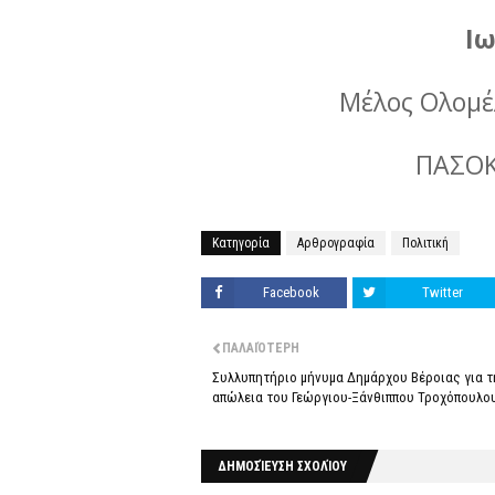
Ι
Μέλος Ολομέ
ΠΑΣΟΚ
Κατηγορία
Αρθρογραφία
Πολιτική
Facebook
Twitter
ΠΑΛΑΙΌΤΕΡΗ
Συλλυπητήριο μήνυμα Δημάρχου Βέροιας για τ
απώλεια του Γεώργιου-Ξάνθιππου Τροχόπουλο
ΔΗΜΟΣΊΕΥΣΗ ΣΧΟΛΊΟΥ