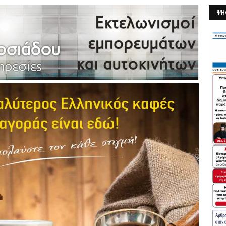
ΨΗ
26/