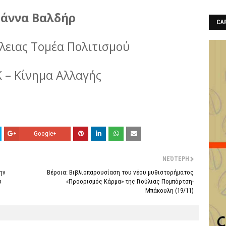
ωάννα Βαλδήρ
CAF
λειας Τομέα Πολιτισμού
 – Κίνημα Αλλαγής
Google+
ΝΕΌΤΕΡΗ
ην
Βέροια: Βιβλιοπαρουσίαση του νέου μυθιστορήματος
υ
«Προορισμός Κάρμα» της Γιούλιας Πομπόρτση-
Μπάκουλη (19/11)