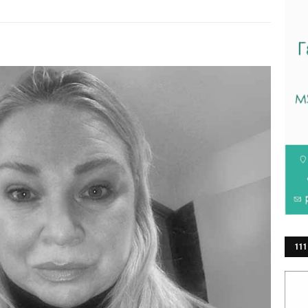
111
ΕΡ