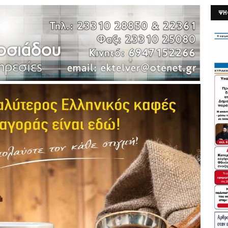
ΨΗ
26/