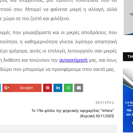
τας και ισορροπίας, μια προσιτή πολυτέλεια που θα
πιτιού σου. Μπορεί να φαίνεται μικρή η αλλαγή, αλλά
 χώρο σε πιο ζεστό και φιλόξενο.
τιγμές που μοιραζόμαστε και οι μικρές αποδράσεις που
ιότητα, η καθημερινότητα γίνεται λιγότερο απαιτητική
έχει γρήγορα, αυτές οι επιλογές λειτουργούν σαν μικρές
THO
η διάθεση και τονώνουν την
αυτοεκτίμησή
μας, και ίσως
(Φ
ερο δώρο που μπορούμε να προσφέρουμε στον εαυτό μας.
Google+
ΝΕΌΤΕΡΗ
Το 176ο φύλλο της ψηφιακής εφημερίδας "InVeria"
(Κυριακή 30/11/2025)