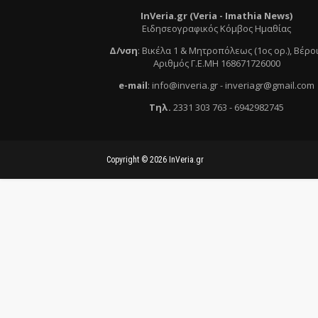
InVeria.gr (Veria -
Ι
mathia News)
Ειδησεογραφικός Κόμβος Ημαθίας
Δ/νση
:
Βικέλα 1 & Μητροπόλεως (1ος ορ.)
, Βέρο
Αριθμός Γ.Ε.ΜΗ 168671726000
e
-mail
:
info@inveria.gr
- i
nveriagr@gmail.com
Τηλ
.
2331 303 763
-
6942982745
Copyright ©
2026
InVeria.gr