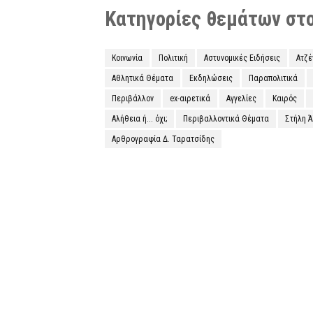
Κατηγορίες θεμάτων στο 
Κοινωνία
Πολιτική
Αστυνομικές Ειδήσεις
Ατζ
Αθλητικά Θέματα
Εκδηλώσεις
Παραπολιτικά
Περιβάλλον
ex-αιρετικά
Αγγελίες
Καιρός
Αλήθεια ή... όχι;
Περιβαλλοντικά Θέματα
Στήλη 
Αρθρογραφία Δ. Ταρατσίδης