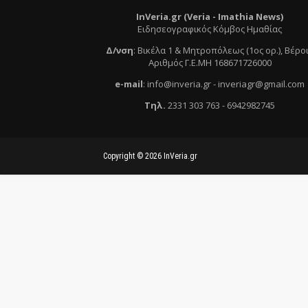
InVeria.gr (Veria -
Ι
mathia News)
Ειδησεογραφικός Κόμβος Ημαθίας
Δ/νση
:
Βικέλα 1 & Μητροπόλεως (1ος ορ.)
, Βέρο
Αριθμός Γ.Ε.ΜΗ 168671726000
e
-mail
:
info@inveria.gr
- i
nveriagr@gmail.com
Τηλ
.
2331 303 763
-
6942982745
Copyright ©
2026
InVeria.gr