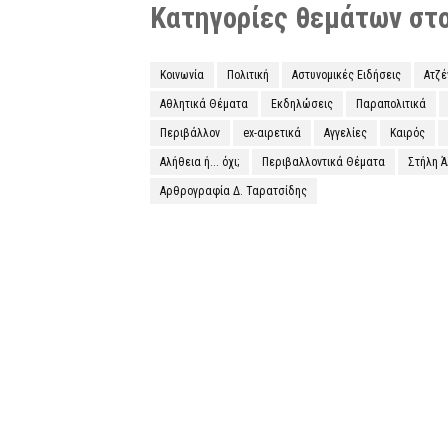
Κατηγορίες θεμάτων στο 
Κοινωνία
Πολιτική
Αστυνομικές Ειδήσεις
Ατζ
Αθλητικά Θέματα
Εκδηλώσεις
Παραπολιτικά
Περιβάλλον
ex-αιρετικά
Αγγελίες
Καιρός
Αλήθεια ή... όχι;
Περιβαλλοντικά Θέματα
Στήλη 
Αρθρογραφία Δ. Ταρατσίδης