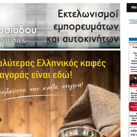
ΨΗ
26/