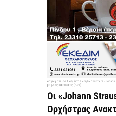
Αρχική σελίδα
Ατζέντα Εκδηλώσεων
Οι «Johann
με βαλς και πόλκες (24/1)
Οι «Johann Straus
Ορχήστρας Ανακτ