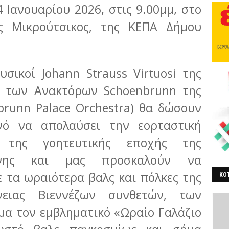
 Ιανουαρίου 2026, στις 9.00μμ, στο
 Μικρούτσικος, της ΚΕΠΑ Δήμου
υσικοί Johann Strauss Virtuosi της
 των Ανακτόρων Schoenbrunn της
brunn Palace Orchestra) θα δώσουν
νό να απολαύσει την εορταστική
 της γοητευτικής εποχής της
έννης και μας προσκαλούν να
 τα ωραιότερα βαλς και πόλκες της
ΚΟΤ
ΒΕ
νειας Βιεννέζων συνθετών, των
α τον εμβληματικό «Ωραίο Γαλάζιο