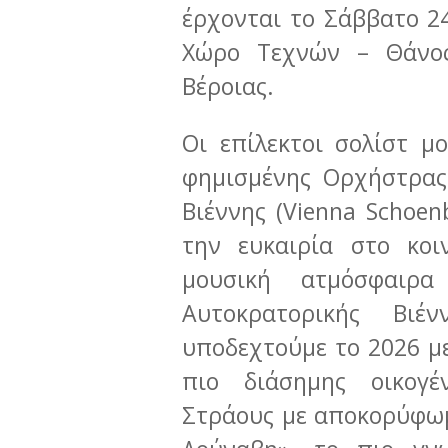
έρχονται το Σάββατο 24
Χώρο Τεχνών – Θάνος
Βέροιας.
Οι επίλεκτοι σολίστ μο
φημισμένης Ορχήστρας
Βιέννης (Vienna Schoen
την ευκαιρία στο κοι
μουσική ατμόσφαιρα
Αυτοκρατορικής Βι
υποδεχτούμε το 2026 με
πιο διάσημης οικογέ
Στράους με αποκορύφωμ