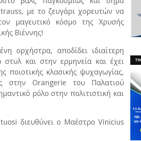
ωστό βαλς παγκοσμίως και σήμα
trauss, με το ζευγάρι χορευτών να
τον μαγευτικό κόσμο της Χρυσής
κής Βιέννης!
ένη ορχήστρα, αποδίδει ιδιαίτερη
ο στυλ και στην ερμηνεία και έχει
THO
ης ποιοτικής κλασικής ψυχαγωγίας,
(Φ
ς στην Orangerie του Παλατιού
μαντικό ρόλο στην πολιτιστική και
rtuosi διευθύνει ο Μαέστρο Vinicius