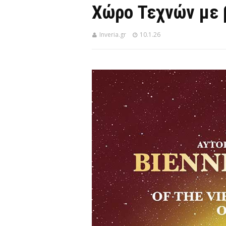
Χώρο Τεχνών με β
Inveria.gr
10.1.26