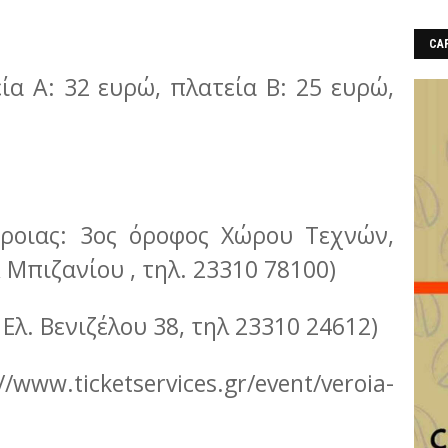
CAF
εία Α: 32 ευρώ, πλατεία Β: 25 ευρώ,
έροιας: 3ος όροφος Χώρου Τεχνών,
 Μπιζανίου , τηλ. 23310 78100)
 Ελ. Βενιζέλου 38, τηλ 23310 24612)
ww.ticketservices.gr/event/veroia-