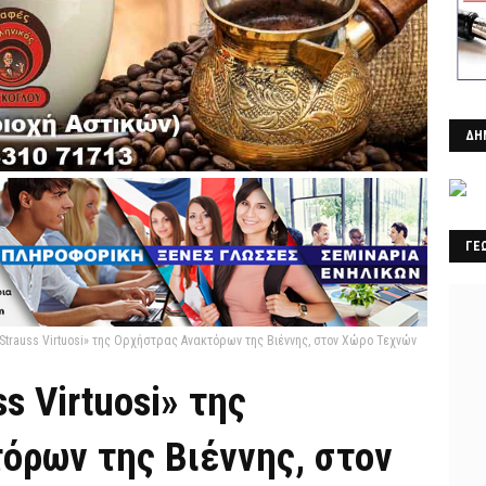
ΔΗ
ΓΕ
 Strauss Virtuosi» της Ορχήστρας Ανακτόρων της Βιέννης, στον Χώρο Τεχνών
s Virtuosi» της
όρων της Βιέννης, στον