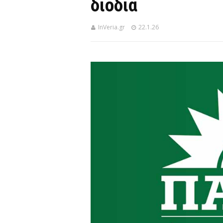
διόδια
InVeria.gr
22.1.26