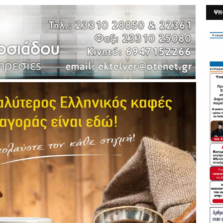
ΨΗ
26/