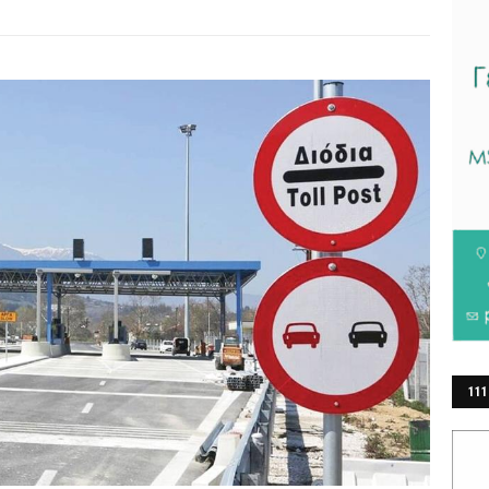
111
ΕΡ