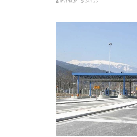
InVeria.gr
24.1.26