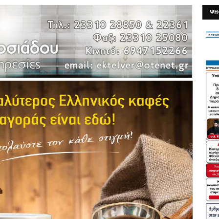
ΨΗ
26/