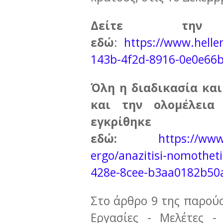
Δείτε την 
εδώ
:
https://www.helle
143b-4f2d-8916-0e0e66
Όλη η διαδικασία και
και την ολομέλεια
εγκρίθη
εδώ:
https://www
ergo/anazitisi-nomothet
428e-8cee-b3aa0182b50
Στο άρθρο 9 της παρούσ
Εργασίες - Μελέτες -