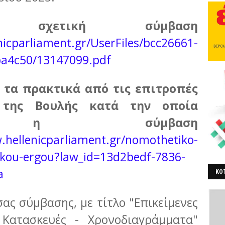
σχετική σύμβαση
nicparliament.gr/UserFiles/bcc26661-
ba4c50/13147099.pdf
 τα πρακτικά από τις επιτροπές
 της Βουλής κατά την οποία
κε η σύμβαση
.hellenicparliament.gr/nomothetiko-
ikou-ergou?law_id=13d2bedf-7836-
a
ΚΟΤ
ΒΕ
ας σύμβασης, με τίτλο "Επικείμενες
 Κατασκευές - Χρονοδιαγράμματα"