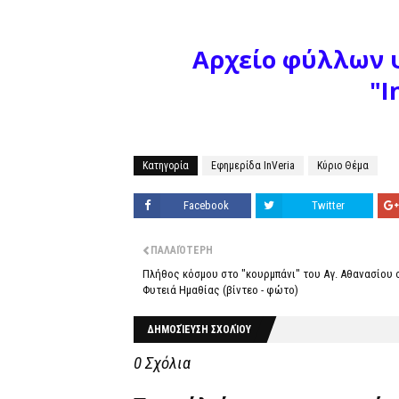
Αρχείο φύλλων
ψ
"I
Κατηγορία
Εφημερίδα InVeria
Κύριο Θέμα
Facebook
Twitter
ΠΑΛΑΙΌΤΕΡΗ
Πλήθος κόσμου στο "κουρμπάνι" του Αγ. Αθανασίου 
Φυτειά Ημαθίας (βίντεο - φώτο)
ΔΗΜΟΣΊΕΥΣΗ ΣΧΟΛΊΟΥ
0 Σχόλια