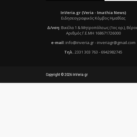
InVeria.gr (Veria -
Ι
mathia News)
Ειδησεογραφικός Κόμβος Ημαθίας
Δ/νση
:
Βικέλα 1 & Μητροπόλεως (1ος ορ.)
, Βέρο
Αριθμός Γ.Ε.ΜΗ 168671726000
e
-mail
:
info@inveria.gr
- i
nveriagr@gmail.com
Τηλ
.
2331 303 763
-
6942982745
Copyright ©
2026
InVeria.gr