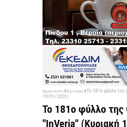
Το 181ο φύλλο της 
Αρχική σελίδα
Κύριο Θέμα
18/01/2026)
Το 181ο φύλλο της
"InVeria" (Κυριακή 