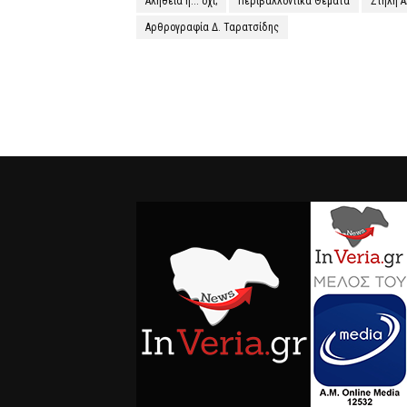
Αλήθεια ή... όχι;
Περιβαλλοντικά Θέματα
Στήλη 
Αρθρογραφία Δ. Ταρατσίδης