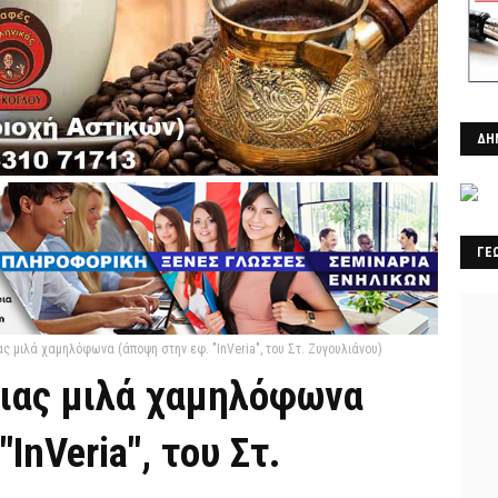
ΔΗ
ΓΕ
ς μιλά χαμηλόφωνα (άποψη στην εφ. "InVeria", του Στ. Ζυγουλιάνου)
οιας μιλά χαμηλόφωνα
InVeria", του Στ.