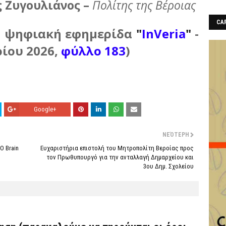
ς Ζυγουλιάνος –
Πολίτης της Βέροιας
CAF
ν ψηφιακή εφημερίδα
"
InVeria
"
-
ίου 2026,
φύλλο 183
)
Google+
ΝΕΌΤΕΡΗ
O Brain
Ευχαριστήρια επιστολή του Μητροπολίτη Βεροίας προς
τον Πρωθυπουργό για την ανταλλαγή Δημαρχείου και
3ου Δημ. Σχολείου