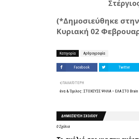
Στέργιο
(*Δημοσιεύθηκε στη
Κυριακή 02 Φεβρουαρ
Κατηγορία
Αρθρογραφία
Facebook
Twitter
ΠΑΛΑΙΌΤΕΡΗ
ένα & Όμιλος: ΣΤΟΧΕΥΣΕ ΨΗΛΑ – ΕΛΑ ΣΤΟ Brain 
ΔΗΜΟΣΊΕΥΣΗ ΣΧΟΛΊΟΥ
0 Σχόλια