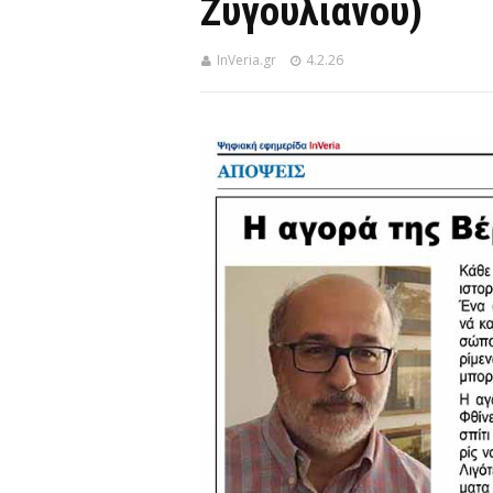
Ζυγουλιάνου)
InVeria.gr
4.2.26