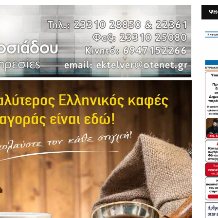
ΨΗ
26/