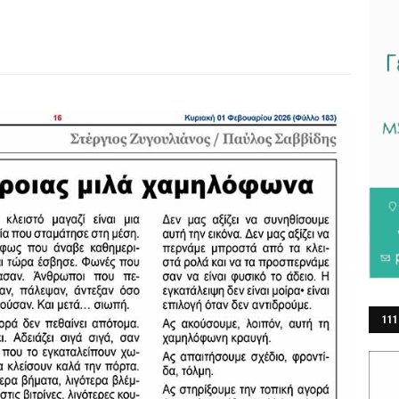
111
ΕΡ