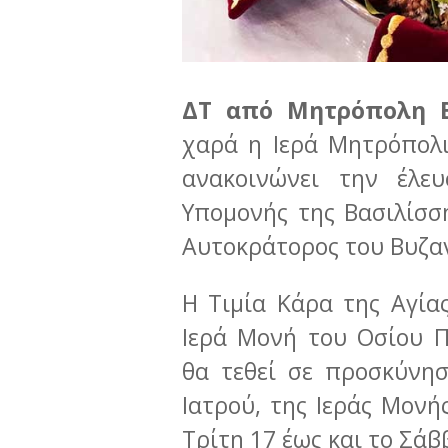
ΔΤ από Μητρόπολη Β
χαρά η Ιερά Μητρόπολι
ανακοινώνει την έλε
Υπομονής της Βασιλίσσ
Αυτοκράτορος του Βυζα
Η Τιμία Κάρα της Αγία
Ιερά Μονή του Οσίου Π
θα τεθεί σε προσκύνη
Ιατρού, της Ιεράς Μονή
Τρίτη 17 έως και το Σά