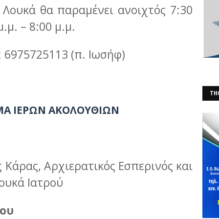
 Λουκά θα παραμένει ανοιχτός 7:30
μ.μ. – 8:00 μ.μ.
 6975725113 (π. Ιωσήφ)
THO
Α ΙΕΡΩΝ ΑΚΟΛΟΥΘΙΩΝ
(Φ
ς Κάρας, Αρχιερατικός Εσπερινός και
ουκά Ιατρού
ίου