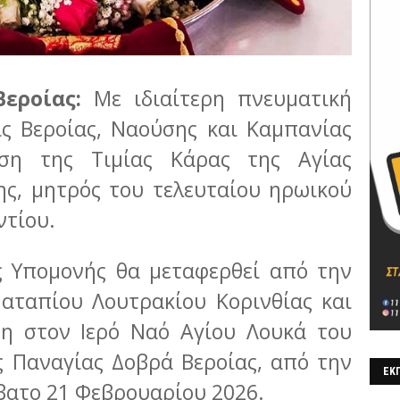
εροίας:
Με ιδιαίτερη πνευματική
ς Βεροίας, Ναούσης και Καμπανίας
υση της Τιμίας Κάρας της Αγίας
ης, μητρός του τελευταίου ηρωικού
ντίου.
ς Υπομονής θα μεταφερθεί από την
αταπίου Λουτρακίου Κορινθίας και
ση στον Ιερό Ναό Αγίου Λουκά του
ς Παναγίας Δοβρά Βεροίας, από την
ΕΚΠ
ββατο 21 Φεβρουαρίου 2026.