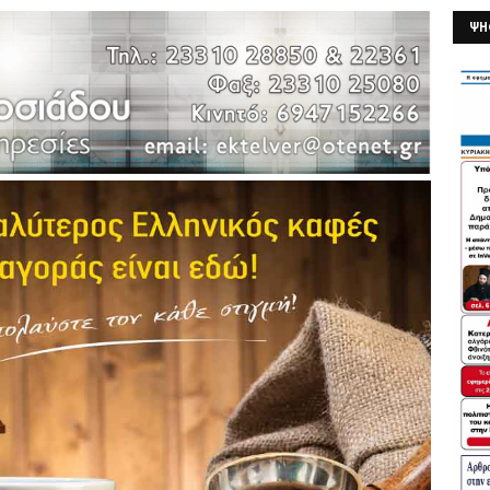
ΨΗ
26/