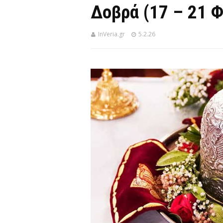
Δοβρά (17 – 21 
InVeria.gr
5.2.26