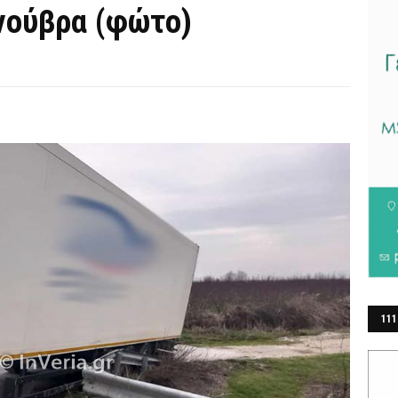
νούβρα (φώτο)
111
ΕΡ