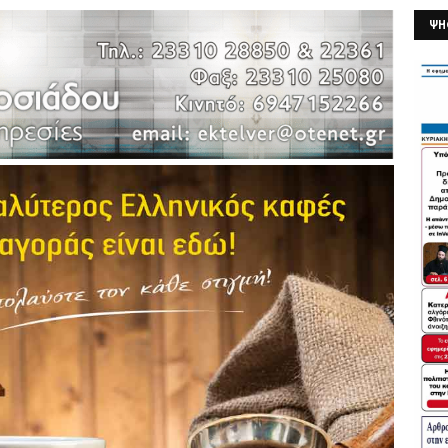
ΨΗ
26/