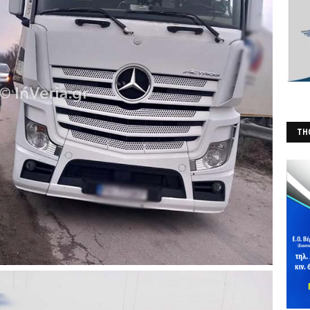
THO
(Φ