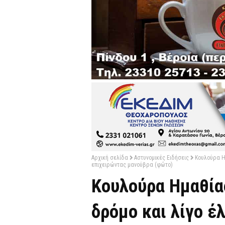
Αρχική σελίδα
Αστυνομικές Ειδήσεις
Κουλούρα Η
επιχειρώντας μανούβρα (φώτο)
Κουλούρα Ημαθία
δρόμο και λίγο έ