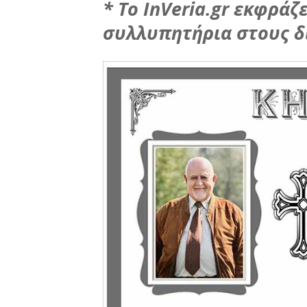
* Το InVeria.gr εκφράζε
συλλυπητήρια στους δ