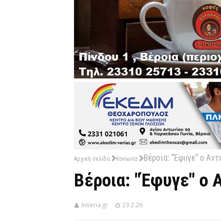
Βέροια: "Έφυγε" ο Αν
Αρχική σελίδα
Κοινωνία
Βέροια: "Έφυγε" ο
InVeria.gr
23.2.26