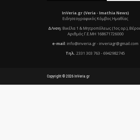
InVeria.gr (Veria -
Ι
mathia News)
Ειδησεογραφικός Κόμβος Ημαθίας
Δ/νση
:
Βικέλα 1 & Μητροπόλεως (1ος ορ.)
, Βέρο
Αριθμός Γ.Ε.ΜΗ 168671726000
e
-mail
:
info@inveria.gr
- i
nveriagr@gmail.com
Τηλ
.
2331 303 763
-
6942982745
Copyright ©
2026
InVeria.gr