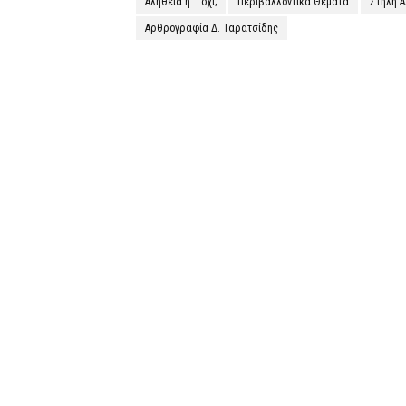
Αλήθεια ή... όχι;
Περιβαλλοντικά Θέματα
Στήλη 
Αρθρογραφία Δ. Ταρατσίδης