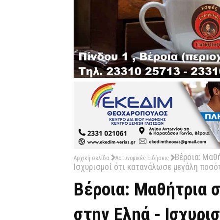
Βέροια: Μαθ
Αρχική σελίδα
Αστυνομικές Ειδήσεις
Ισχυρισμοί ότι κατανάλωσε μεγάλη ποσό
Βέροια: Μαθήτρια 
στην Εληά - Ισχυρι