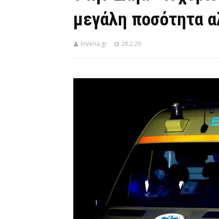
μεγάλη ποσότητα α
InVeria.gr
28.2.26