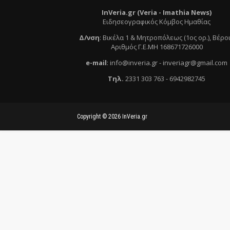
InVeria.gr (Veria -
Ι
mathia News)
Ειδησεογραφικός Κόμβος Ημαθίας
Δ/νση
:
Βικέλα 1 & Μητροπόλεως (1ος ορ.)
, Βέρο
Αριθμός Γ.Ε.ΜΗ 168671726000
e
-mail
:
info@inveria.gr
- i
nveriagr@gmail.com
Τηλ
.
2331 303 763
-
6942982745
Copyright ©
2026
InVeria.gr