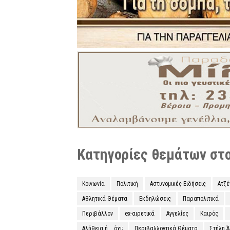
Κατηγορίες θεμάτων στο 
Κοινωνία
Πολιτική
Αστυνομικές Ειδήσεις
Ατζ
Αθλητικά Θέματα
Εκδηλώσεις
Παραπολιτικά
Περιβάλλον
ex-αιρετικά
Αγγελίες
Καιρός
Αλήθεια ή... όχι;
Περιβαλλοντικά Θέματα
Στήλη 