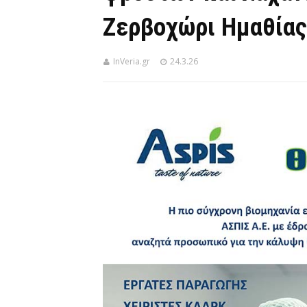
Ζερβοχώρι Ημαθίας
InVeria.gr
24.3.26