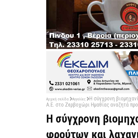
Η σύγχρονη βιομηχαν
Αρχική σελίδα
Αγγελίες
Α.Ε. στο Ζερβοχώρι Ημαθίας αναζητά πρ
Η σύγχρονη βιομηχ
φρούτων και λαχαν