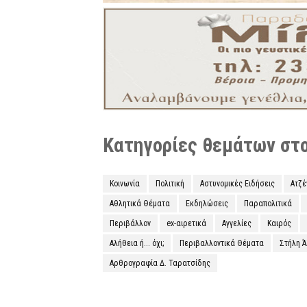
Κατηγορίες θεμάτων στο 
Κοινωνία
Πολιτική
Αστυνομικές Ειδήσεις
Ατζ
Αθλητικά Θέματα
Εκδηλώσεις
Παραπολιτικά
Περιβάλλον
ex-αιρετικά
Αγγελίες
Καιρός
Αλήθεια ή... όχι;
Περιβαλλοντικά Θέματα
Στήλη 
Αρθρογραφία Δ. Ταρατσίδης