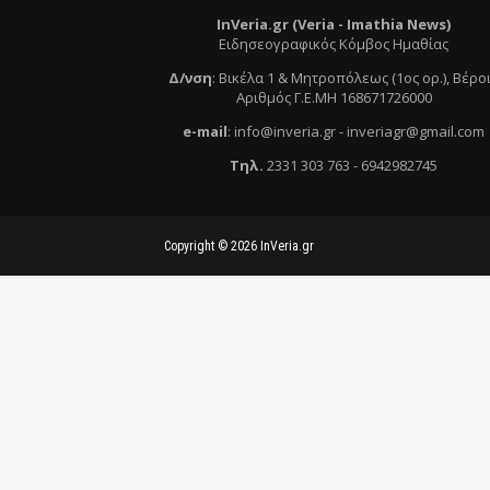
InVeria.gr (Veria -
Ι
mathia News)
Ειδησεογραφικός Κόμβος Ημαθίας
Δ/νση
:
Βικέλα 1 & Μητροπόλεως (1ος ορ.)
, Βέρο
Αριθμός Γ.Ε.ΜΗ 168671726000
e
-mail
:
info@inveria.gr
- i
nveriagr@gmail.com
Τηλ
.
2331 303 763
-
6942982745
Copyright ©
2026
InVeria.gr