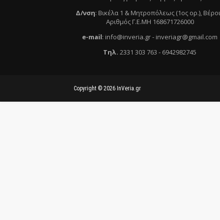
Δ/νση
:
Βικέλα 1 & Μητροπόλεως (1ος ορ.)
, Βέρο
Αριθμός Γ.Ε.ΜΗ 168671726000
e
-mail
:
info@inveria.gr
- i
nveriagr@gmail.com
Τηλ
.
2331 303 763
-
6942982745
Copyright ©
2026
InVeria.gr