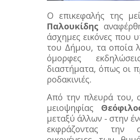
Ο επικεφαλής της με
Παλουκίδης
αναφέρθη
άσχημες εικόνες που 
του Δήμου, τα οποία λ
όμορφες εκδηλώσε
διαστήματα, όπως οι π
ροδακινιές.
Από την πλευρά του, 
μειοψηφίας
Θεόφιλ
μεταξύ άλλων - στην έν
εκφράζοντας την 
οικογένειες των θυμ