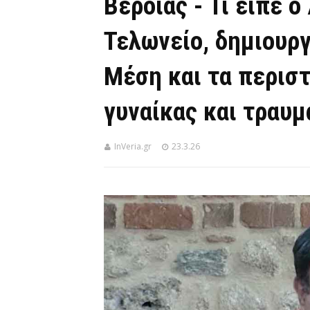
Βέροιας - Τι είπε ο
Τελωνείο, δημιουργ
Μέση και τα περισ
γυναίκας και τραυμ
InVeria.gr
23.3.26