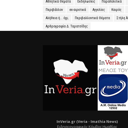
Αθλητικά Θέματα
Εκδηλώσεις
Παραπολιτικά
Περιβάλλον
ex-αιρετικά
Αγγελίες
Καιρός
Αλήθεια ή... όχι;
Περιβαλλοντικά Θέματα
Στήλη 
Αρθρογραφία Δ. Ταρατσίδης
InVeria.gr (Veria -
Ι
mathia News)
Ειδησεογραφικός Κόμβος Ημαθίας