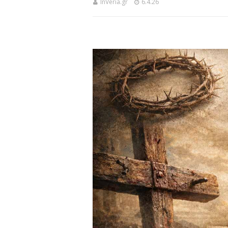
InVeria.gr
6.4.26