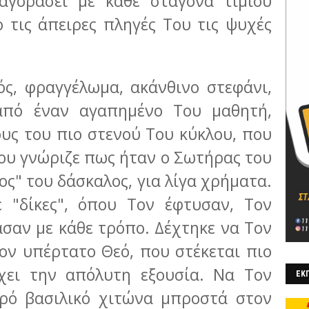
αγοράσει με κάθε σταγόνα τιμίου
 τις άπειρες πληγές Του τις ψυχές
ς, φραγγέλωμα, ακάνθινο στεφάνι,
από έναν αγαπημένο Του μαθητή,
υς του πιο στενού Του κύκλου, που
ου γνώριζε πως ήταν ο Σωτήρας του
ος" του δάσκαλος, για λίγα χρήματα.
ε "δίκες", όπου Τον έφτυσαν, Τον
σαν με κάθε τρόπο. Δέχτηκε να Τον
ον υπέρτατο Θεό, που στέκεται πιο
χει την απόλυτη εξουσία. Να Τον
ΕΚΠ
ρό βασιλικό χιτώνα μπροστά στον