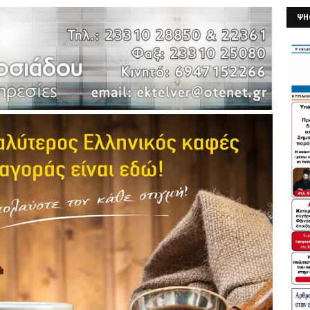
ΨΗ
26/