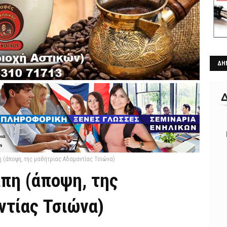
ΔΗ
η (άποψη, της μαθήτριας Αδαμαντίας Τσιώνα)
άπη (άποψη, της
ντίας Τσιώνα)