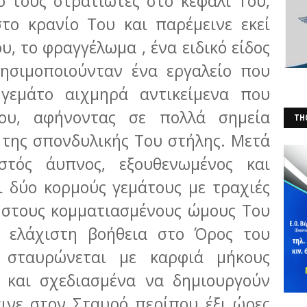
 τους στρατιώτες στο κεφάλι Του,
το κρανίο Του και παρέμεινε εκεί
υ, το φραγγέλωμα , ένα ειδικό είδος
ησιμοποιούνταν ένα εργαλείο που
γεμάτο αιχμηρά αντικείμενα που
ου, αφήνοντας σε πολλά σημεία
THO
 της σπονδυλικής Του στήλης. Μετά
(Φ
τός άυπνος, εξουθενωμένος και
 δύο κορμούς γεμάτους με τραχιές
ς στους κομματιασμένους ώμους Του
ε ελάχιστη βοήθεια στο Όρος του
 σταυρώνεται με καρφιά μήκους
 και σχεδιασμένα να δημιουργούν
ινε στον Σταυρό περίπου έξι ώρες