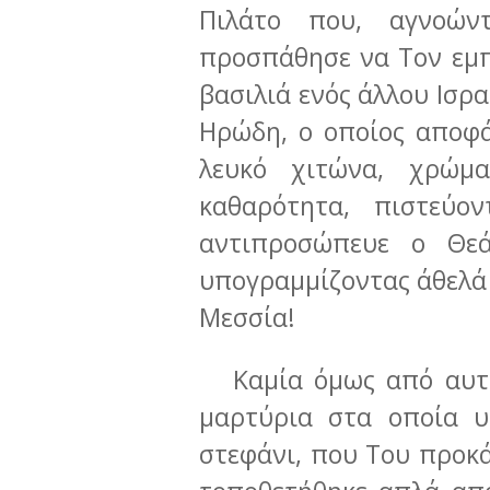
Πιλάτο που, αγνοών
προσπάθησε να Τον εμπ
βασιλιά ενός άλλου Ισρ
Ηρώδη, ο οποίος αποφά
λευκό χιτώνα, χρώμ
καθαρότητα, πιστεύ
αντιπροσώπευε ο Θεά
υπογραμμίζοντας άθελά 
Μεσσία!
Καμία όμως από αυτές
μαρτύρια στα οποία υ
στεφάνι, που Του προκ