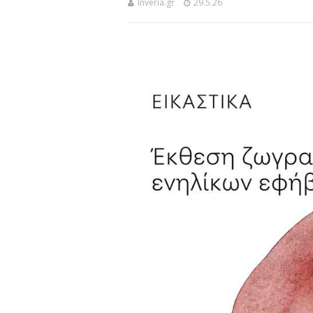
Inveria.gr
29.5.26