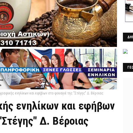
ΔΗ
ΓΕ
ραφικής ενηλίκων και εφήβων στο φουαγιέ της "Στέγης" Δ. Βέροιας
ής ενηλίκων και εφήβων
"Στέγης" Δ. Βέροιας