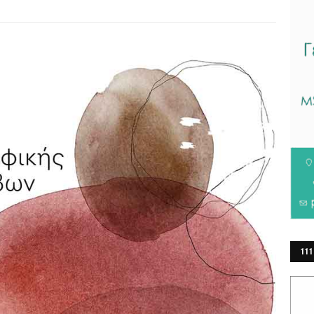
111
ΕΡ