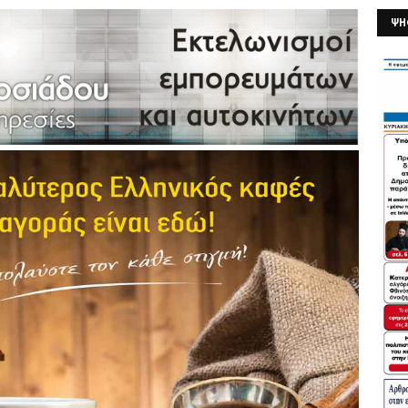
ΨΗ
26/