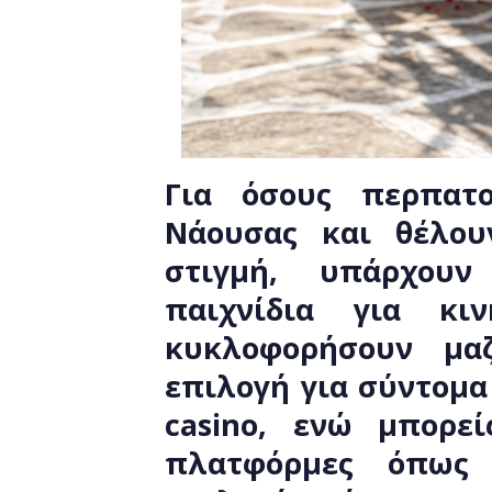
Για όσους περπατ
Νάουσας και θέλου
στιγμή, υπάρχουν
παιχνίδια για κ
κυκλοφορήσουν μα
επιλογή για σύντομα 
casino, ενώ μπορεί
πλατφόρμες όπως