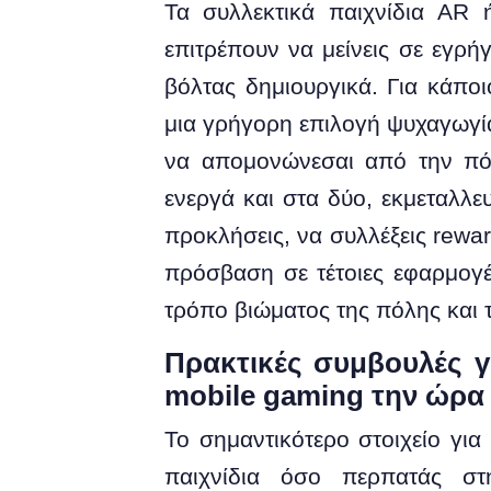
Τα συλλεκτικά παιχνίδια AR 
επιτρέπουν να μείνεις σε εγρή
βόλτας δημιουργικά. Για κάποι
μια γρήγορη επιλογή ψυχαγωγία
να απομονώνεσαι από την πόλ
ενεργά και στα δύο, εκμεταλλευ
προκλήσεις, να συλλέξεις rewar
πρόσβαση σε τέτοιες εφαρμογέ
τρόπο βιώματος της πόλης και 
Πρακτικές συμβουλές γ
mobile gaming την ώρα
Το σημαντικότερο στοιχείο γι
παιχνίδια όσο περπατάς σ