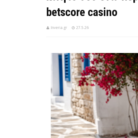
betscore casino
Inveria.gr
27.5.26