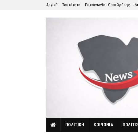
Αρχική
Ταυτότητα
Επικοινωνία - Όροι Χρήσης
Δ
ΠΟΛΙΤΙΚΗ
ΚΟΙΝΩΝΙΑ
ΠΟΛΙΤΙ