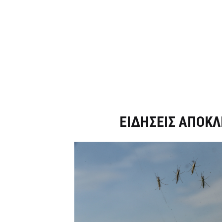
Dnews.gr
ΕΙΔΗΣΕΙΣ ΑΠΟΚΛ