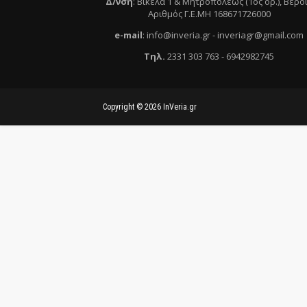
Δ/νση
:
Βικέλα 1 & Μητροπόλεως (1ος ορ.)
, Βέρο
Αριθμός Γ.Ε.ΜΗ 168671726000
e
-mail
:
info@inveria.gr
- i
nveriagr@gmail.com
Τηλ
.
2331 303 763
-
6942982745
Copyright ©
2026
InVeria.gr