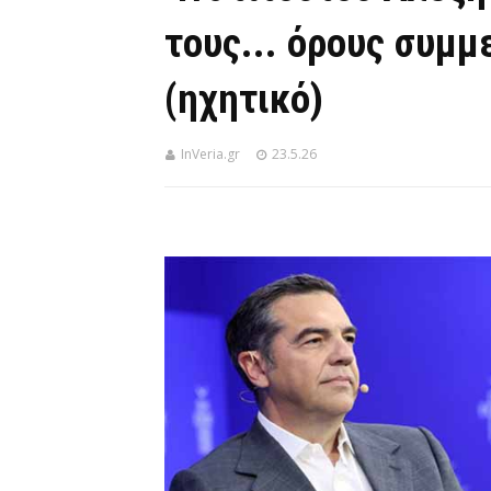
τους... όρους συμμ
(ηχητικό)
InVeria.gr
23.5.26