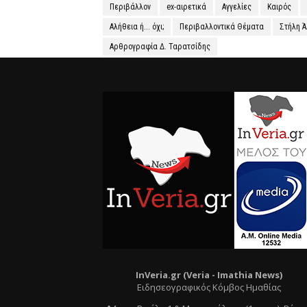
Περιβάλλον
ex-αιρετικά
Αγγελίες
Καιρός
Αλήθεια ή... όχι;
Περιβαλλοντικά Θέματα
Στήλη 
Αρθρογραφία Δ. Ταρατσίδης
InVeria.gr (Veria -
Ι
mathia News)
Ειδησεογραφικός Κόμβος Ημαθίας