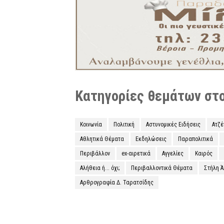
Κατηγορίες θεμάτων στο 
Κοινωνία
Πολιτική
Αστυνομικές Ειδήσεις
Ατζ
Αθλητικά Θέματα
Εκδηλώσεις
Παραπολιτικά
Περιβάλλον
ex-αιρετικά
Αγγελίες
Καιρός
Αλήθεια ή... όχι;
Περιβαλλοντικά Θέματα
Στήλη 
Αρθρογραφία Δ. Ταρατσίδης