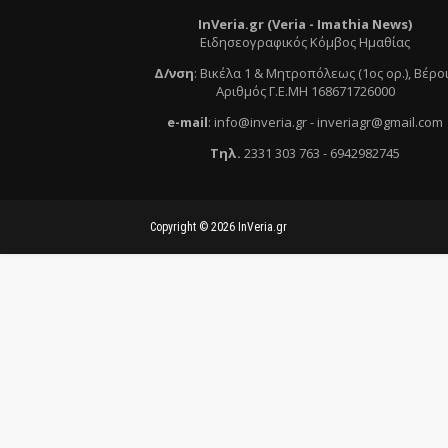
InVeria.gr (Veria -
Ι
mathia News)
Ειδησεογραφικός Κόμβος Ημαθίας
Δ/νση
:
Βικέλα 1 & Μητροπόλεως (1ος ορ.)
, Βέρο
Αριθμός Γ.Ε.ΜΗ 168671726000
e
-mail
:
info@inveria.gr
- i
nveriagr@gmail.com
Τηλ
.
2331 303 763
-
6942982745
Copyright ©
2026
InVeria.gr