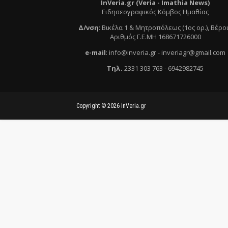
InVeria.gr (Veria -
Ι
mathia News)
Ειδησεογραφικός Κόμβος Ημαθίας
Δ/νση
:
Βικέλα 1 & Μητροπόλεως (1ος ορ.)
, Βέρο
Αριθμός Γ.Ε.ΜΗ 168671726000
e
-mail
:
info@inveria.gr
- i
nveriagr@gmail.com
Τηλ
.
2331 303 763
-
6942982745
Copyright ©
2026
InVeria.gr