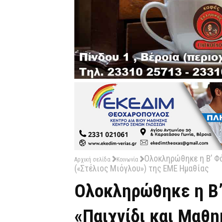
Ολοκληρώθηκε η Β’ Φ
Αρχική σελίδα
Κοινωνία
(«Στέλιος Μιόγλου») της ΕΜΕ Ημαθίας
Ολοκληρώθηκε η Β’
«Παιχνίδι και Μαθη