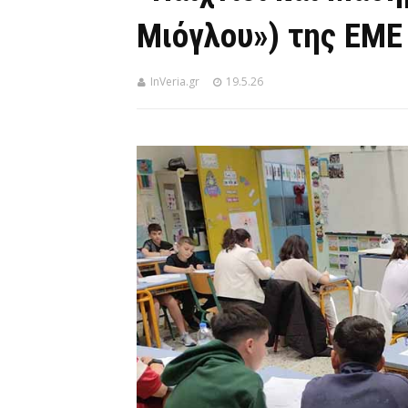
Μιόγλου») της ΕΜΕ
InVeria.gr
19.5.26