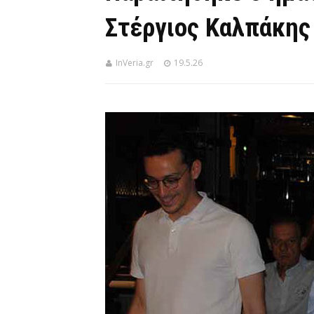
Στέργιος Καλπάκης
InVeria.gr
19.5.26