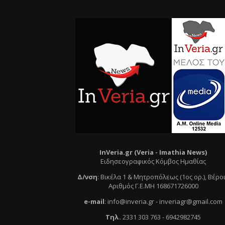
InVeria.gr (Veria -
Ι
mathia News)
Ειδησεογραφικός Κόμβος Ημαθίας
Δ/νση
:
Βικέλα 1 & Μητροπόλεως (1ος ορ.)
, Βέρο
Αριθμός Γ.Ε.ΜΗ 168671726000
e
-mail
:
info@inveria.gr
- i
nveriagr@gmail.com
Τηλ
.
2331 303 763
-
6942982745