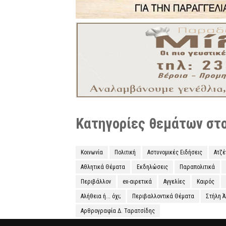
Κατηγορίες θεμάτων στο 
Κοινωνία
Πολιτική
Αστυνομικές Ειδήσεις
Ατζ
Αθλητικά Θέματα
Εκδηλώσεις
Παραπολιτικά
Περιβάλλον
ex-αιρετικά
Αγγελίες
Καιρός
Αλήθεια ή... όχι;
Περιβαλλοντικά Θέματα
Στήλη 
Αρθρογραφία Δ. Ταρατσίδης