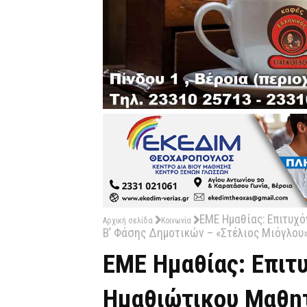
ΕΜΕ Ημαθίας: Επιτυχ
Αρχική σελίδα
Κοινωνία
Β’ Φάσης Δημοτικών – «Στέλιος Μιόγλου
ΕΜΕ Ημαθίας: Επιτ
Ημαθιώτικου Μαθητ