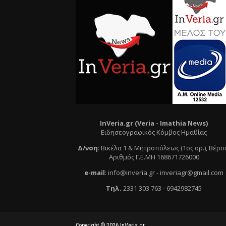
InVeria.gr (Veria -
Ι
mathia News)
Ειδησεογραφικός Κόμβος Ημαθίας
Δ/νση
:
Βικέλα 1 & Μητροπόλεως (1ος ορ.)
, Βέρο
Αριθμός Γ.Ε.ΜΗ 168671726000
e
-mail
:
info@inveria.gr
- i
nveriagr@gmail.com
Τηλ
.
2331 303 763
-
6942982745
Copyright ©
2026
InVeria.gr