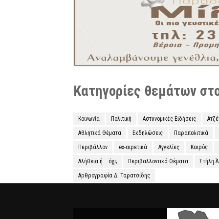
Κατηγορίες θεμάτων στο 
Κοινωνία
Πολιτική
Αστυνομικές Ειδήσεις
Ατζ
Αθλητικά Θέματα
Εκδηλώσεις
Παραπολιτικά
Περιβάλλον
ex-αιρετικά
Αγγελίες
Καιρός
Αλήθεια ή... όχι;
Περιβαλλοντικά Θέματα
Στήλη 
Αρθρογραφία Δ. Ταρατσίδης