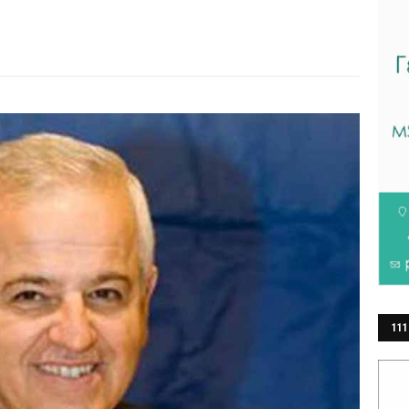
111
ΕΡ