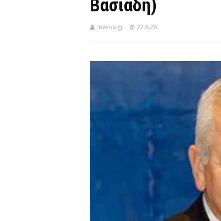
Βασιάδη)
Inveria.gr
27.6.26