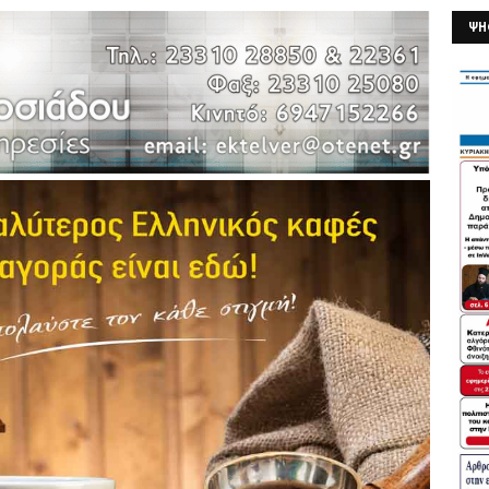
ΨΗ
26/