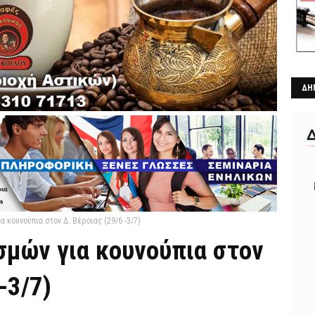
ΔΗ
κουνούπια στον Δ. Βέροιας (29/6 -3/7)
μών για κουνούπια στον
-3/7)