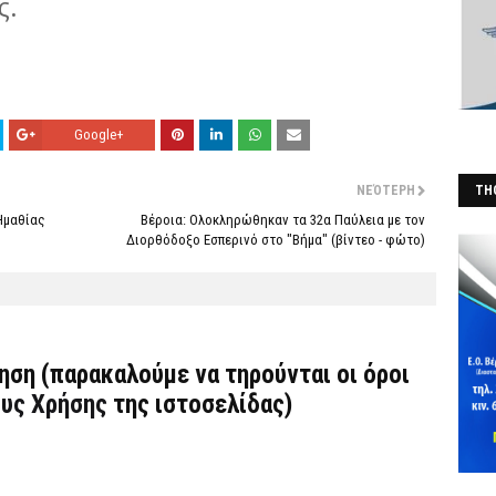
ς.
Google+
THO
ΝΕΌΤΕΡΗ
Ημαθίας
Βέροια: Ολοκληρώθηκαν τα 32α Παύλεια με τον
(Φ
Διορθόδοξο Εσπερινό στο "Βήμα" (βίντεο - φώτο)
τηση (παρακαλούμε να τηρούνται οι όροι
υς Χρήσης
της ιστοσελίδας)