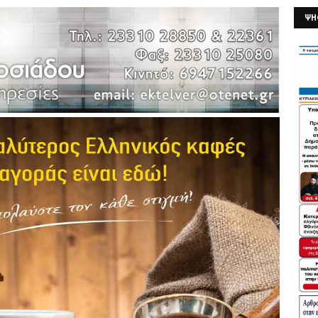
ΨΗ
26/