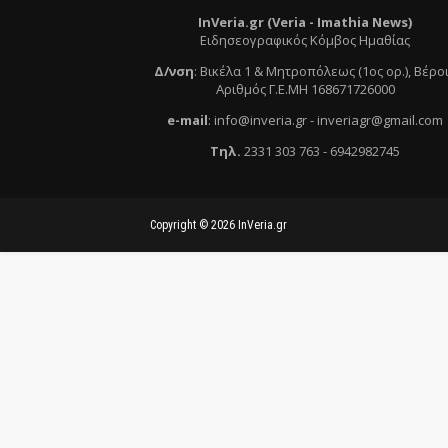
InVeria.gr (Veria -
Ι
mathia News)
Ειδησεογραφικός Κόμβος Ημαθίας
Δ/νση
:
Βικέλα 1 & Μητροπόλεως (1ος ορ.)
, Βέρο
Αριθμός Γ.Ε.ΜΗ 168671726000
e
-mail
:
info@inveria.gr
- i
nveriagr@gmail.com
Τηλ
.
2331 303 763
-
6942982745
Copyright ©
2026
InVeria.gr