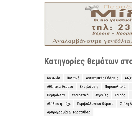
Κατηγορίες θεμάτων στο 
Κοινωνία
Πολιτική
Αστυνομικές Ειδήσεις
Ατζ
Αθλητικά Θέματα
Εκδηλώσεις
Παραπολιτικά
Περιβάλλον
ex-αιρετικά
Αγγελίες
Καιρός
Αλήθεια ή... όχι;
Περιβαλλοντικά Θέματα
Στήλη 
Αρθρογραφία Δ. Ταρατσίδης