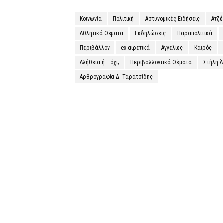
Κοινωνία
Πολιτική
Αστυνομικές Ειδήσεις
Ατζ
Αθλητικά Θέματα
Εκδηλώσεις
Παραπολιτικά
Περιβάλλον
ex-αιρετικά
Αγγελίες
Καιρός
Αλήθεια ή... όχι;
Περιβαλλοντικά Θέματα
Στήλη 
Αρθρογραφία Δ. Ταρατσίδης