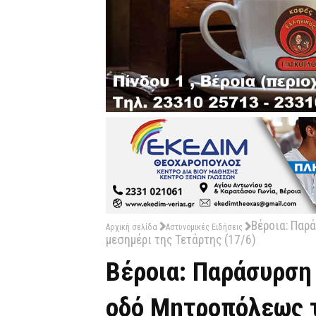
Βέροια: Παρ
Αρχική σελίδα
Αστυνομικές Ειδήσεις
μεσημέρι της Τετάρτης (17/6)
Βέροια: Παράσυρση 
οδό Μητροπόλεως τ