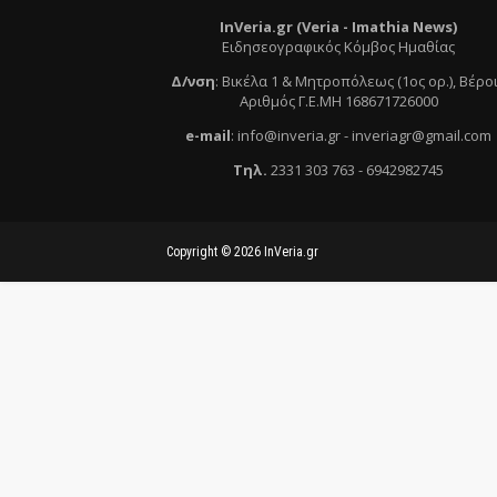
InVeria.gr (Veria -
Ι
mathia News)
Ειδησεογραφικός Κόμβος Ημαθίας
Δ/νση
:
Βικέλα 1 & Μητροπόλεως (1ος ορ.)
, Βέρο
Αριθμός Γ.Ε.ΜΗ 168671726000
e
-mail
:
info@inveria.gr
- i
nveriagr@gmail.com
Τηλ
.
2331 303 763
-
6942982745
Copyright ©
2026
InVeria.gr