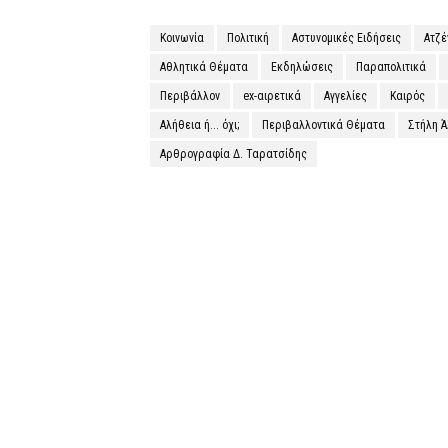
Κοινωνία
Πολιτική
Αστυνομικές Ειδήσεις
Ατζ
Αθλητικά Θέματα
Εκδηλώσεις
Παραπολιτικά
Περιβάλλον
ex-αιρετικά
Αγγελίες
Καιρός
Αλήθεια ή... όχι;
Περιβαλλοντικά Θέματα
Στήλη 
Αρθρογραφία Δ. Ταρατσίδης