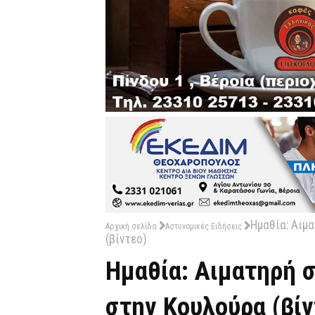
Ημαθία: Αιμ
Αρχική σελίδα
Αστυνομικές Ειδήσεις
(βίντεο)
Ημαθία: Αιματηρή 
στην Κουλούρα (βίν