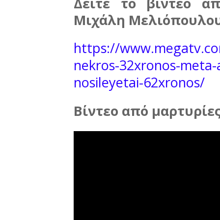
Δείτε το βίντεο α
Μιχάλη Μελιόπουλου
https://www.megatv.co
nekros-32xronos-meta-a
nosileyetai-62xronos/
Βίντεο από μαρτυρίε