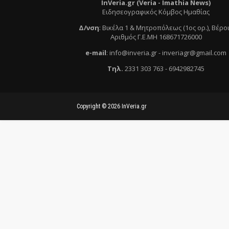
InVeria.gr (Veria -
Ι
mathia News)
Ειδησεογραφικός Κόμβος Ημαθίας
Δ/νση
:
Βικέλα 1 & Μητροπόλεως (1ος ορ.)
, Βέρο
Αριθμός Γ.Ε.ΜΗ 168671726000
e
-mail
:
info@inveria.gr
- i
nveriagr@gmail.com
Τηλ
.
2331 303 763
-
6942982745
Copyright ©
2026
InVeria.gr