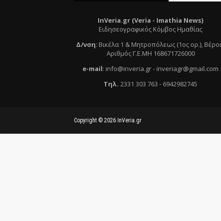
InVeria.gr (Veria -
Ι
mathia News)
Ειδησεογραφικός Κόμβος Ημαθίας
Δ/νση
:
Βικέλα 1 & Μητροπόλεως (1ος ορ.)
, Βέρο
Αριθμός Γ.Ε.ΜΗ 168671726000
e
-mail
:
info@inveria.gr
- i
nveriagr@gmail.com
Τηλ
.
2331 303 763
-
6942982745
Copyright ©
2026
InVeria.gr