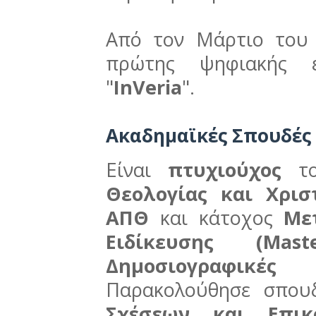
Από τον Μάρτιο του 
πρώτης ψηφιακής ε
"
InVeria
".
Ακαδημαϊκές Σπουδές 
Είναι
πτυχιούχος
τ
Θεολογίας και Χρισ
ΑΠΘ
και κάτοχος
Με
Ειδίκευσης (Ma
Δημοσιογραφικέ
Παρακολούθησε σπο
Σχέσεων και Επικο