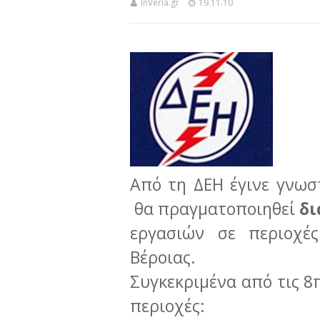
InVeria.gr
19.11.10
Α
πό τη ΔΕΗ έγινε γνωσ
θα πραγματοποιηθεί
δι
εργασιών σε περιοχές
Βέροιας.
Συγκεκριμένα από τις 8π
περιοχές: