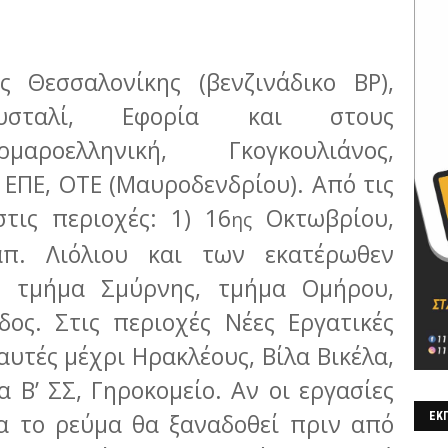
ς Θεσσαλονίκης (βενζινάδικο BP),
ουσταλί, Εφορία και στους
αροελληνική, Γκογκουλιάνος,
 ΕΠΕ, ΟΤΕ (Μαυροδενδρίου). Από τις
τις περιοχές: 1) 16
Οκτωβρίου,
ης
απ. Λιόλιου και των εκατέρωθεν
, τμήμα Σμύρνης, τμήμα Ομήρου,
άδος. Στις περιοχές Νέες Εργατικές
αυτές μέχρι Ηρακλέους, Βίλα Βικέλα,
 Β’ ΣΣ, Γηροκομείο. Αν οι εργασίες
α το ρεύμα θα ξαναδοθεί πριν από
ΕΚΠ