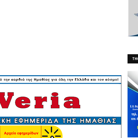
THO
(Φ