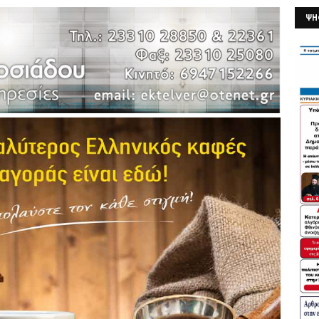
ΨΗ
26/