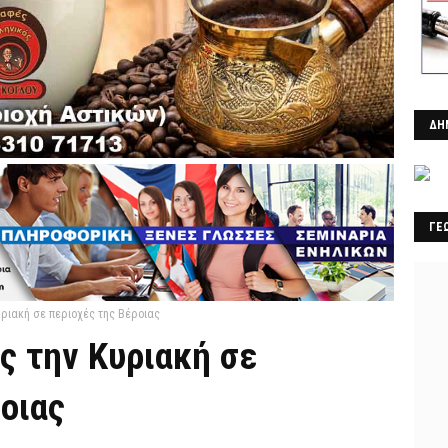
ΔΗ
ΓΕ
υριακή σε περιοχές της Βέροιας
ς την Κυριακή σε
οιας