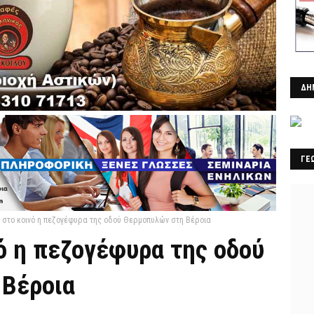
ΔΗ
ΓΕ
ή στο κοινό η πεζογέφυρα της οδού Θερμοπυλών στη Βέροια
ό η πεζογέφυρα της οδού
 Βέροια