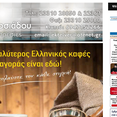
ΨΗ
26/