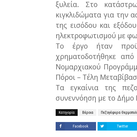
ξυλεία. Στο κατάστρ
κιγκλιδώματα για την α
της εισόδου και εξόδο
ηλεκτροφωτισμού με φω
Το έργο ήταν προϋ
χρηματοδοτήθηκε από 
Νομαρχιακού Προγράμμ
Πόροι – Τέλη Μεταβίβα
Τα εγκαίνια της πεζ
συνεννόηση με το Δήμο 
Κατηγορία
Βέροια
Πεζογέφυρα Θερμοπυ
Facebook
Twitter