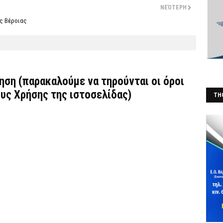
ΝΕΌΤΕΡΗ
ης Βέροιας
τηση (παρακαλούμε να τηρούνται οι όροι
υς Χρήσης
της ιστοσελίδας)
THO
(Φ