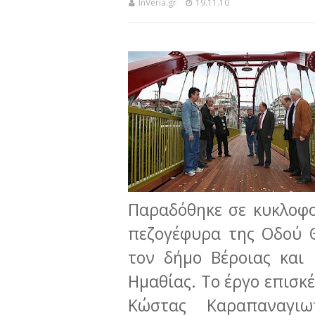
InVeria.gr
19.11.10
Π
αραδόθηκε σε κυκλοφο
πεζογέφυρα της Οδού 
τον δήμο Βέροιας και
Ημαθίας. Το έργο επισκ
Κώστας Καραπαναγιω