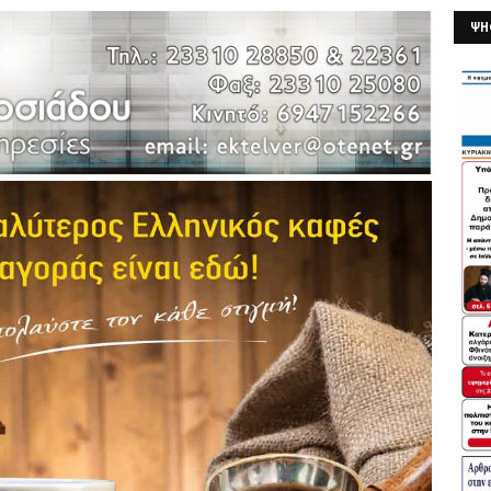
ΨΗ
26/