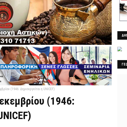
ΔΗ
ΓΕ
βρίου (1946: Δημιουργείται η UNICEF)
εκεμβρίου (1946:
UNICEF)