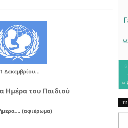
11 Δεκεμβρίου…
α Ημέρα του Παιδιού
111
ήμερα…. (αφιέρωμα)
ΕΡ