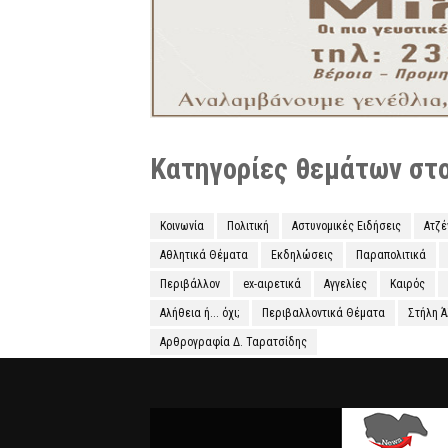
Κατηγορίες θεμάτων στο 
Κοινωνία
Πολιτική
Αστυνομικές Ειδήσεις
Ατζ
Αθλητικά Θέματα
Εκδηλώσεις
Παραπολιτικά
Περιβάλλον
ex-αιρετικά
Αγγελίες
Καιρός
Αλήθεια ή... όχι;
Περιβαλλοντικά Θέματα
Στήλη 
Αρθρογραφία Δ. Ταρατσίδης