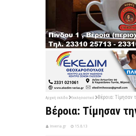
Βέροια: Τίμησαν 
Αρχική σελίδα
Εκκλησιαστικά
Βέροια: Τίμησαν τη
Inveria.gr
15.8.13