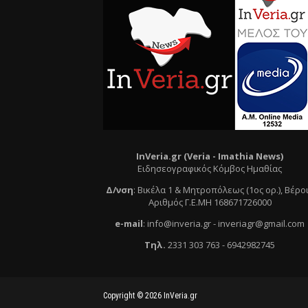
InVeria.gr (Veria -
Ι
mathia News)
Ειδησεογραφικός Κόμβος Ημαθίας
Δ/νση
:
Βικέλα 1 & Μητροπόλεως (1ος ορ.)
, Βέρο
Αριθμός Γ.Ε.ΜΗ 168671726000
e
-mail
:
info@inveria.gr
- i
nveriagr@gmail.com
Τηλ
.
2331 303 763
-
6942982745
Copyright ©
2026
InVeria.gr