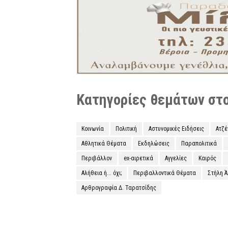
Κατηγορίες θεμάτων στο 
Κοινωνία
Πολιτική
Αστυνομικές Ειδήσεις
Ατζ
Αθλητικά Θέματα
Εκδηλώσεις
Παραπολιτικά
Περιβάλλον
ex-αιρετικά
Αγγελίες
Καιρός
Αλήθεια ή... όχι;
Περιβαλλοντικά Θέματα
Στήλη 
Αρθρογραφία Δ. Ταρατσίδης