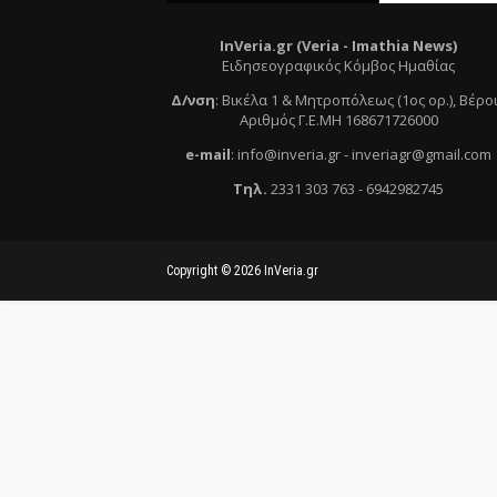
InVeria.gr (Veria -
Ι
mathia News)
Ειδησεογραφικός Κόμβος Ημαθίας
Δ/νση
:
Βικέλα 1 & Μητροπόλεως (1ος ορ.)
, Βέρο
Αριθμός Γ.Ε.ΜΗ 168671726000
e
-mail
:
info@inveria.gr
- i
nveriagr@gmail.com
Τηλ
.
2331 303 763
-
6942982745
Copyright ©
2026
InVeria.gr