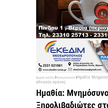
Ημαθία: Μνημόσυ
Αρχική σελίδα
Εκκλησιαστικά
εθνικούς αγώνες
Ημαθία: Μνημόσυνο
Ξηρολιβαδιώτες στ