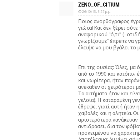
ZENO_OF_CITIUM
26/10/13, 3:27 μ.μ.
Ποιος ανορθόγραφος έγρα
γιώτα! Και δεν ξέρει ούτε
αναφορικού "ό,τι" (=οτιδήπ
γνωρίζουμε" έπρεπε να γρ
έλειψε να μου βγάλει το μ
Επί της ουσίας: Όλες, μα 
από το 1990 και κατόπιν 
και νωρίτερα, ήταν παρά
ανέκαθεν οι χειρότεροι μ
Τα αιτήματα ήταν και είνα
γελοία). Η καταραμένη γεν
έθρεψε, γιατί αυτή ήταν η
χαβαλές και η αλητεία. Ο
αριστερότερα κανάκευαν το
αντιδράσει, δια τον φόβον
προκειμένου να χαρακτηρι
Αποτέλεσμα; Αν γίνει σήμ