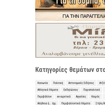
Κατηγορίες θεμάτων στο 
Κοινωνία
Πολιτική
Αστυνομικές Ειδήσεις
Ατζ
Αθλητικά Θέματα
Εκδηλώσεις
Παραπολιτικά
Περιβάλλον
ex-αιρετικά
Αγγελίες
Καιρός
Αλήθεια ή... όχι;
Περιβαλλοντικά Θέματα
Στήλη 