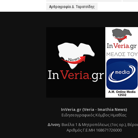
Αρθρογραφία Δ. Ταρατσίδης
InVeria.gr (Veria -
Ι
mathia News)
Ειδησεογραφικός Κόμβος Ημαθίας
Δ/νση
:
Βικέλα 1 & Μητροπόλεως (1ος ορ.)
, Βέρο
Αριθμός Γ.Ε.ΜΗ 168671726000