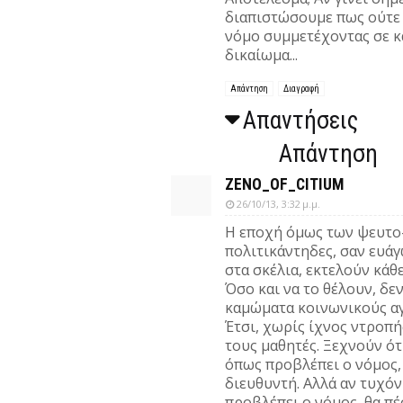
διαπιστώσουμε πως ούτε 
νόμο συμμετέχοντας σε κ
δικαίωμα...
Απάντηση
Διαγραφή
Απαντήσεις
Απάντηση
ZENO_OF_CITIUM
26/10/13, 3:32 μ.μ.
Η εποχή όμως των ψευτο
πολιτικάντηδες, σαν ευάγ
στα σκέλια, εκτελούν κάθ
Όσο και να το θέλουν, δε
καμώματα κοινωνικούς αγ
Έτσι, χωρίς ίχνος ντροπή
τους μαθητές. Ξεχνούν ότ
όπως προβλέπει ο νόμος,
διευθυντή. Αλλά αν τυχόν
προβλέπει ο νόμος, θα πέ