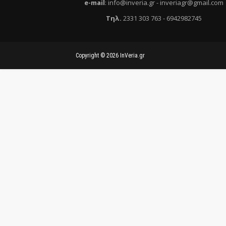
e
-mail
:
info@inveria.gr
- i
nveriagr@gmail.com
Τηλ
.
2331 303 763
-
6942982745
Copyright ©
2026
InVeria.gr