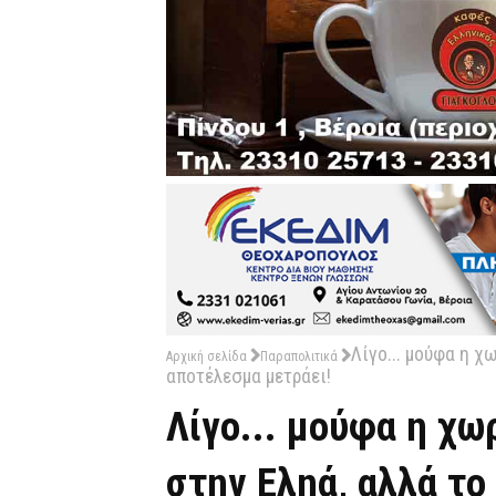
Λίγο... μούφα η χ
Αρχική σελίδα
Παραπολιτικά
αποτέλεσμα μετράει!
Λίγο... μούφα η χ
στην Εληά, αλλά το