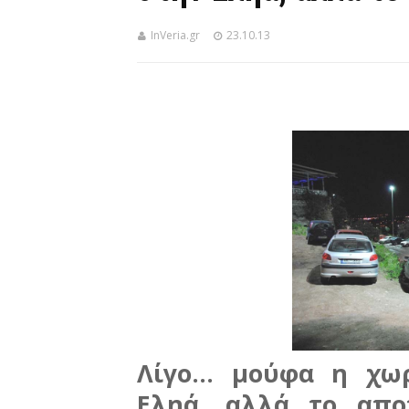
InVeria.gr
23.10.13
Λίγο... μούφα η χω
Εληά, αλλά το απο