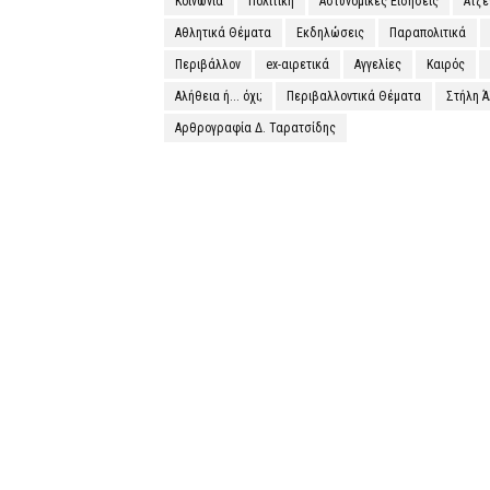
Κοινωνία
Πολιτική
Αστυνομικές Ειδήσεις
Ατζ
Αθλητικά Θέματα
Εκδηλώσεις
Παραπολιτικά
Περιβάλλον
ex-αιρετικά
Αγγελίες
Καιρός
Αλήθεια ή... όχι;
Περιβαλλοντικά Θέματα
Στήλη 
Αρθρογραφία Δ. Ταρατσίδης