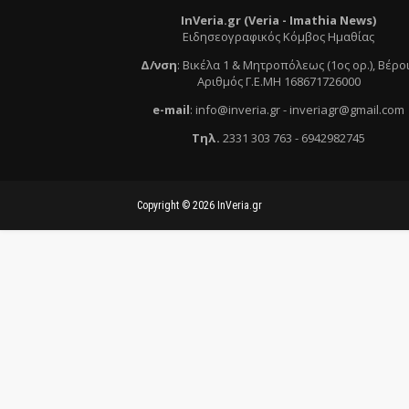
InVeria.gr (Veria -
Ι
mathia News)
Ειδησεογραφικός Κόμβος Ημαθίας
Δ/νση
:
Βικέλα 1 & Μητροπόλεως (1ος ορ.)
, Βέρο
Αριθμός Γ.Ε.ΜΗ 168671726000
e
-mail
:
info@inveria.gr
- i
nveriagr@gmail.com
Τηλ
.
2331 303 763
-
6942982745
Copyright ©
2026
InVeria.gr