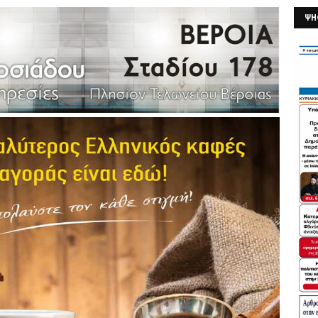
ΨΗ
26/