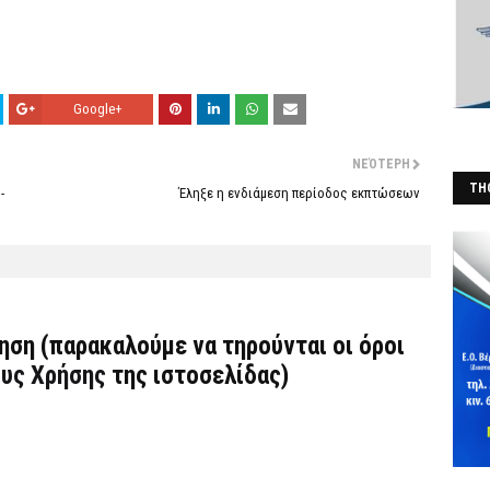
Google+
ΝΕΌΤΕΡΗ
THO
-
Έληξε η ενδιάμεση περίοδος εκπτώσεων
(Φ
τηση (παρακαλούμε να τηρούνται οι όροι
υς Χρήσης
της ιστοσελίδας)