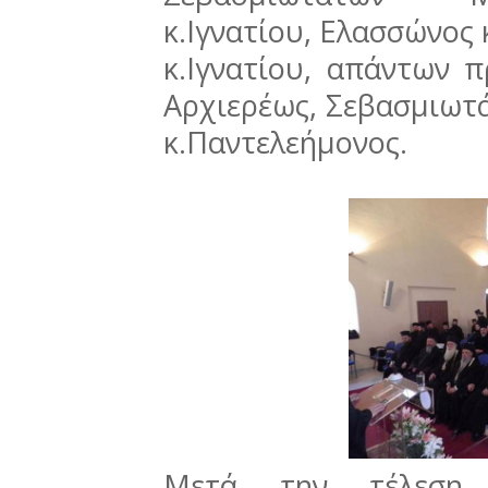
κ.Ιγνατίου, Ελασσώνος 
κ.Ιγνατίου, απάντων 
Αρχιερέως, Σεβασμιωτ
κ.Παντελεήμονος.
Μετά την τέλεση 