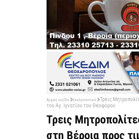
Τρεις Μητροπολίτ
Αρχική σελίδα
Εκκλησιαστικά
του Αγ. Ιγνατίου του Θεοφόρου
Τρεις Μητροπολίτες
στη Βέροια προς τι