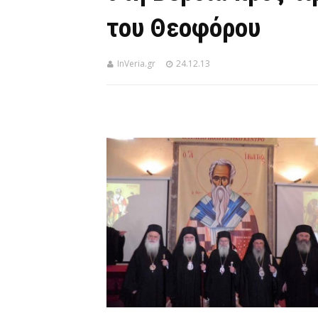
του Θεοφόρου
InVeria.gr
24.12.13