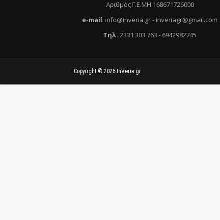
Αριθμός Γ.Ε.ΜΗ 168671726000
e
-mail
:
info@inveria.gr
- i
nveriagr@gmail.com
Τηλ
.
2331 303 763
-
6942982745
Copyright ©
2026
InVeria.gr