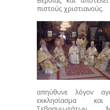
Βεροίας και αποτελε
πιστούς χριστιανούς.
απηύθυνε λόγον αγ
εκκλησίασμα κα
Σεβασμιωτάτων Μ