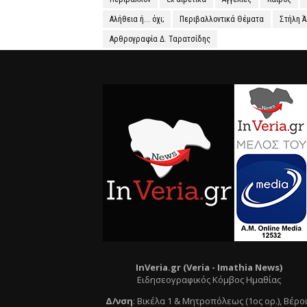
Αλήθεια ή... όχι;
Περιβαλλοντικά Θέματα
Στήλη 
Αρθρογραφία Δ. Ταρατσίδης
InVeria.gr (Veria -
Ι
mathia News)
Ειδησεογραφικός Κόμβος Ημαθίας
Δ/νση
:
Βικέλα 1 & Μητροπόλεως (1ος ορ.)
, Βέρο