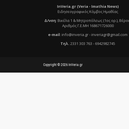
InVeria.gr (Veria -
Ι
mathia News)
Ειδησεογραφικός Κόμβος Ημαθίας
Δ/νση
:
Βικέλα 1 & Μητροπόλεως (1ος ορ.)
, Βέρο
Αριθμός Γ.Ε.ΜΗ 168671726000
e
-mail
:
info@inveria.gr
- i
nveriagr@gmail.com
Τηλ
.
2331 303 763
-
6942982745
Copyright ©
2026
InVeria.gr