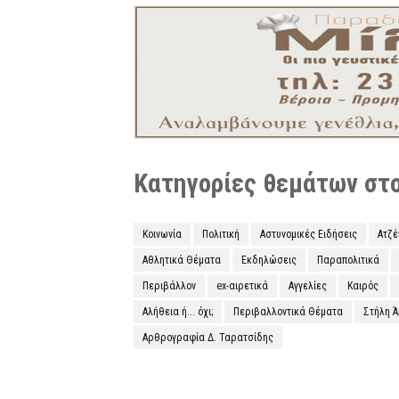
Κατηγορίες θεμάτων στο 
Κοινωνία
Πολιτική
Αστυνομικές Ειδήσεις
Ατζ
Αθλητικά Θέματα
Εκδηλώσεις
Παραπολιτικά
Περιβάλλον
ex-αιρετικά
Αγγελίες
Καιρός
Αλήθεια ή... όχι;
Περιβαλλοντικά Θέματα
Στήλη 
Αρθρογραφία Δ. Ταρατσίδης