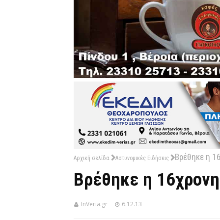
Βρέθηκε η 1
Αρχική σελίδα
Αστυνομικές Ειδήσεις
Βρέθηκε η 16χρονη
InVeria.gr
6.12.13