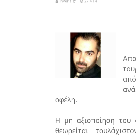
InVeria.gr
27.4.14
Απο
του
από
ανά
οφέλη.
Η μη αξιοποίηση του 
θεωρείται τουλάχιστον