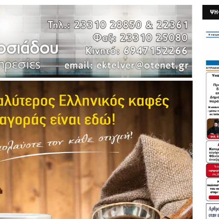
ΨΗ
26/