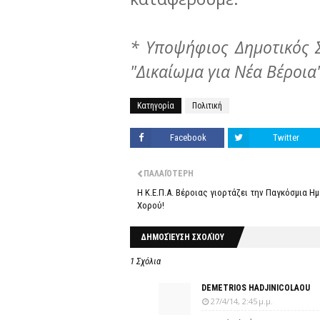
* Υποψήφιος Δημοτικός 
"Δικαίωμα για Νέα Βέροια
Κατηγορία
Πολιτική
Facebook
Twitter
ΠΑΛΑΙΌΤΕΡΗ
Η Κ.Ε.Π.Α. Βέροιας γιορτάζει την Παγκόσμια Η
Χορού!
ΔΗΜΟΣΊΕΥΣΗ ΣΧΟΛΊΟΥ
1 Σχόλια
DEMETRIOS HADJINICOLAOU
27/4/14, 2:45 μ.μ.