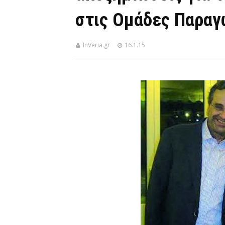
στις Ομάδες Παρα
InVeria.gr
16.1.15