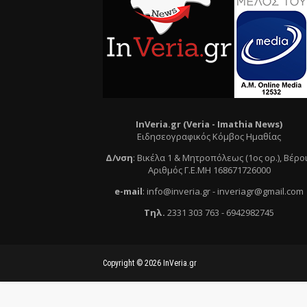
InVeria.gr (Veria -
Ι
mathia News)
Ειδησεογραφικός Κόμβος Ημαθίας
Δ/νση
:
Βικέλα 1 & Μητροπόλεως (1ος ορ.)
, Βέρο
Αριθμός Γ.Ε.ΜΗ 168671726000
e
-mail
:
info@inveria.gr
- i
nveriagr@gmail.com
Τηλ
.
2331 303 763
-
6942982745
Copyright ©
2026
InVeria.gr