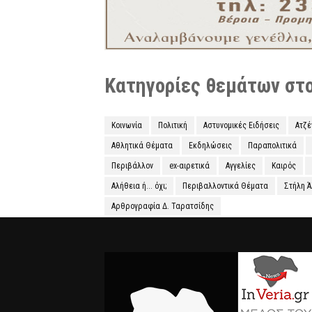
Κατηγορίες θεμάτων στο 
Κοινωνία
Πολιτική
Αστυνομικές Ειδήσεις
Ατζ
Αθλητικά Θέματα
Εκδηλώσεις
Παραπολιτικά
Περιβάλλον
ex-αιρετικά
Αγγελίες
Καιρός
Αλήθεια ή... όχι;
Περιβαλλοντικά Θέματα
Στήλη 
Αρθρογραφία Δ. Ταρατσίδης