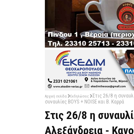
Στις 26/8 η συναυλ
Αρχική σελίδα
Εκδηλώσεις
συναυλίες BOYS + NOISE και Β. Καρρά
Στις 26/8 η συναυλ
Αλεξάνδρεια - Κανο