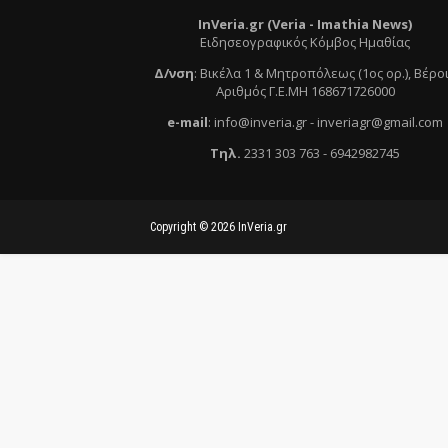
InVeria.gr (Veria -
Ι
mathia News)
Ειδησεογραφικός Κόμβος Ημαθίας
Δ/νση
:
Βικέλα 1 & Μητροπόλεως (1ος ορ.)
, Βέρο
Αριθμός Γ.Ε.ΜΗ 168671726000
e
-mail
:
info@inveria.gr
- i
nveriagr@gmail.com
Τηλ
.
2331 303 763
-
6942982745
Copyright ©
2026
InVeria.gr