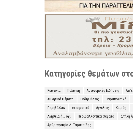
Κατηγορίες θεμάτων στο 
Κοινωνία
Πολιτική
Αστυνομικές Ειδήσεις
Ατζ
Αθλητικά Θέματα
Εκδηλώσεις
Παραπολιτικά
Περιβάλλον
ex-αιρετικά
Αγγελίες
Καιρός
Αλήθεια ή... όχι;
Περιβαλλοντικά Θέματα
Στήλη 
Αρθρογραφία Δ. Ταρατσίδης