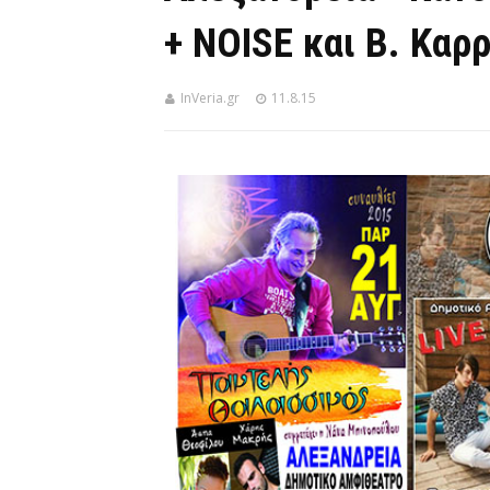
+ NOISE και Β. Καρ
InVeria.gr
11.8.15