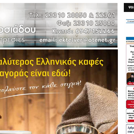
ΨΗ
26/