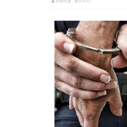
InVeria.gr
8.10.15