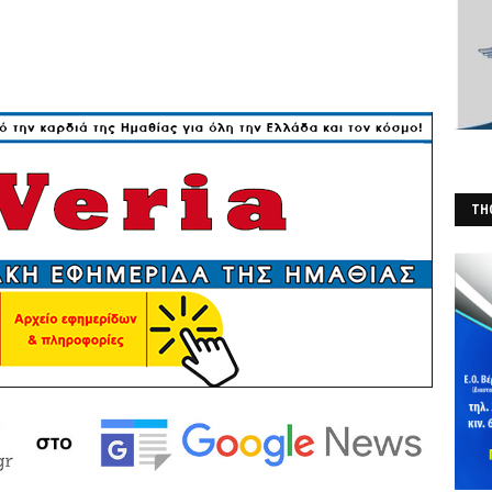
THO
(Φ