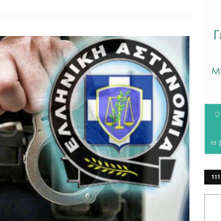
111
ΕΡ