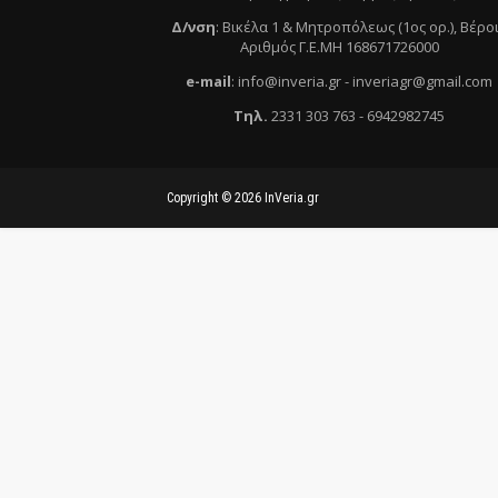
Δ/νση
:
Βικέλα 1 & Μητροπόλεως (1ος ορ.)
, Βέρο
Αριθμός Γ.Ε.ΜΗ 168671726000
e
-mail
:
info@inveria.gr
- i
nveriagr@gmail.com
Τηλ
.
2331 303 763
-
6942982745
Copyright ©
2026
InVeria.gr