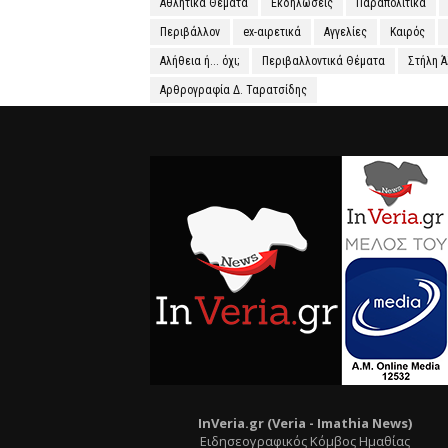
Αθλητικά Θέματα
Εκδηλώσεις
Παραπολιτικά
Περιβάλλον
ex-αιρετικά
Αγγελίες
Καιρός
Αλήθεια ή... όχι;
Περιβαλλοντικά Θέματα
Στήλη 
Αρθρογραφία Δ. Ταρατσίδης
InVeria.gr (Veria -
Ι
mathia News)
Ειδησεογραφικός Κόμβος Ημαθίας