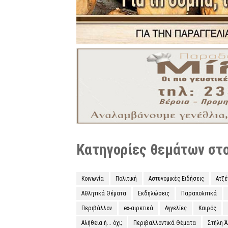
Κατηγορίες θεμάτων στο 
Κοινωνία
Πολιτική
Αστυνομικές Ειδήσεις
Ατζ
Αθλητικά Θέματα
Εκδηλώσεις
Παραπολιτικά
Περιβάλλον
ex-αιρετικά
Αγγελίες
Καιρός
Αλήθεια ή... όχι;
Περιβαλλοντικά Θέματα
Στήλη 