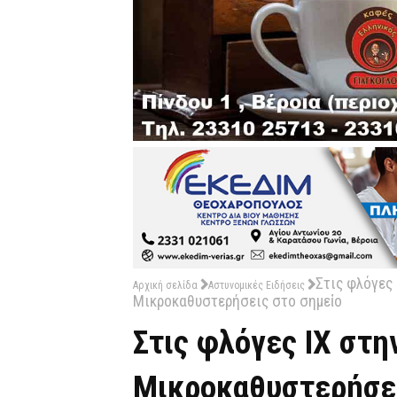
Στις φλόγες 
Αρχική σελίδα
Αστυνομικές Ειδήσεις
Μικροκαθυστερήσεις στο σημεἰο
Στις φλόγες ΙΧ στη
Μικροκαθυστερήσει