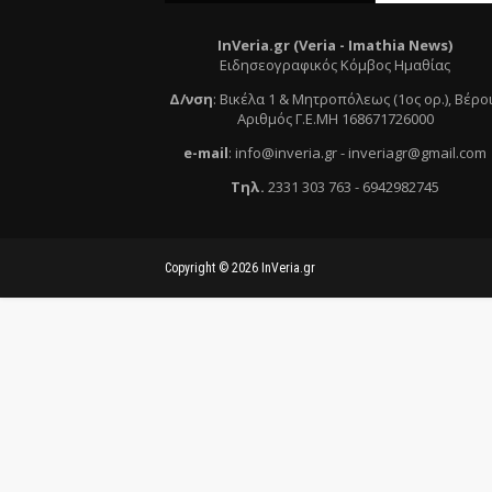
InVeria.gr (Veria -
Ι
mathia News)
Ειδησεογραφικός Κόμβος Ημαθίας
Δ/νση
:
Βικέλα 1 & Μητροπόλεως (1ος ορ.)
, Βέρο
Αριθμός Γ.Ε.ΜΗ 168671726000
e
-mail
:
info@inveria.gr
- i
nveriagr@gmail.com
Τηλ
.
2331 303 763
-
6942982745
Copyright ©
2026
InVeria.gr